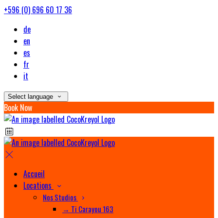
+596 (0) 696 60 17 36
de
en
es
fr
it
Select language
Book Now
Accueil
Locations
Nos Studios
→ Ti Carayou 163