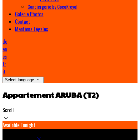
Conciergerie by CocoKreyol
Galerie Photos
Contact
Mentions Légales
de
en
es
fr
it
Select language
Appartement ARUBA (T2)
Scroll
Available Tonight
Book your stay