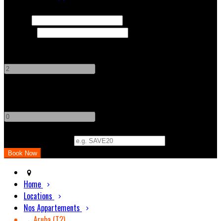
Check In
Check Out
Adults
-
+
Children
-
+
Promo Code (Optional)
Home
Locations
Nos Appartements
→ Aruba (T2)