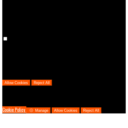
cookies means that your preferences won't be remembered on your
next visit.
Analytical Cookies
We use analytical cookies to help us understand the process that
users go through from visiting our website to booking with us. This
helps us make informed business decisions and offer the best
possible prices.
Allow Cookies
Reject All
Cookies are used to ensure you get the best experience on our
website. This includes showing information in your local language
where available, and e-commerce analytics.
Cookie Policy
Manage
Allow Cookies
Reject All