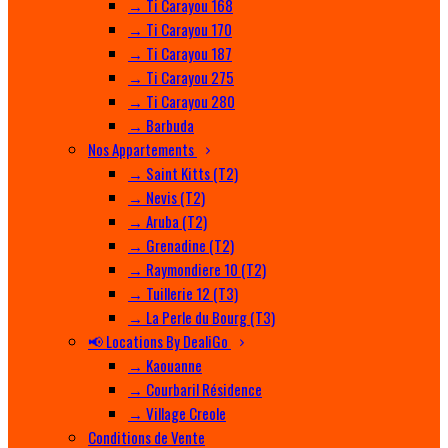
→ Ti Carayou 168
→ Ti Carayou 170
→ Ti Carayou 187
→ Ti Carayou 275
→ Ti Carayou 280
→ Barbuda
Nos Appartements
→ Saint Kitts (T2)
→ Nevis (T2)
→ Aruba (T2)
→ Grenadine (T2)
→ Raymondiere 10 (T2)
→ Tuillerie 12 (T3)
→ La Perle du Bourg (T3)
📢 Locations By DealiGo
→ Kaouanne
→ Courbaril Résidence
→ Village Creole
Conditions de Vente