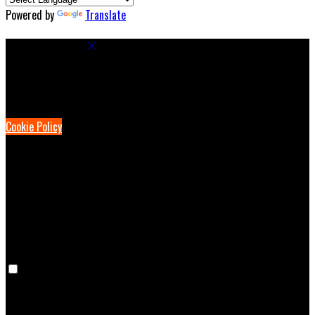
Powered by
Translate
Cookie Settings
Cookies are used to ensure you get the best experience on our
website. This includes showing information in your local language
where available, and e-commerce analytics.
Cookie Policy
Necessary Cookies
Necessary cookies are essential for the website to work. Disabling
these cookies means that you will not be able to use this website.
Preference Cookies
Preference cookies are used to keep track of your preferences, e.g.
the language you have chosen for the website. Disabling these