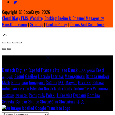
Copyright ©
CocoKreyol 2026
Cloud Diary PMS, Website, Booking Engine & Channel Manager by
GuestDiary.com
|
Sitemap
|
Cookie Policy
|
Terms And Conditions
Select language
Deutsch
English
Español
Français
Italiano
Dansk
Ελληνικά
Eesti
Bahasa melayu
Македонски
Latviešu
Lietuvių
Gaeilge
Suomi
العربية
Malti
Български
Беларускі
Čeština
हिंदी
Magyar
Hrvatski
Bahasa
Українська
ไทย
Türkçe
Nederlands
Norsk
Íslenska
עברית
indonesia
日本語
한국어
Português
Polski
Tiếng việt
Русский
Română
Svenska
Српски
Shqipe
Slovenščina
Slovenčina
中文