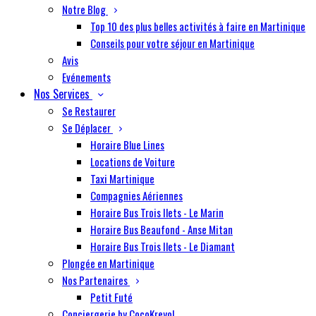
Notre Blog
Top 10 des plus belles activités à faire en Martinique
Conseils pour votre séjour en Martinique
Avis
Evénements
Nos Services
Se Restaurer
Se Déplacer
Horaire Blue Lines
Locations de Voiture
Taxi Martinique
Compagnies Aériennes
Horaire Bus Trois Ilets - Le Marin
Horaire Bus Beaufond - Anse Mitan
Horaire Bus Trois Ilets - Le Diamant
Plongée en Martinique
Nos Partenaires
Petit Futé
Conciergerie by CocoKreyol