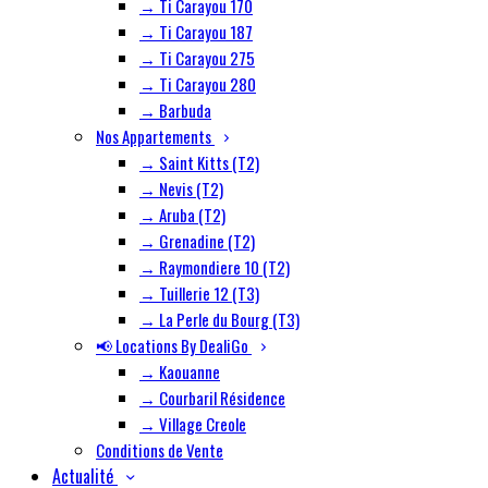
→ Ti Carayou 170
→ Ti Carayou 187
→ Ti Carayou 275
→ Ti Carayou 280
→ Barbuda
Nos Appartements
→ Saint Kitts (T2)
→ Nevis (T2)
→ Aruba (T2)
→ Grenadine (T2)
→ Raymondiere 10 (T2)
→ Tuillerie 12 (T3)
→ La Perle du Bourg (T3)
📢 Locations By DealiGo
→ Kaouanne
→ Courbaril Résidence
→ Village Creole
Conditions de Vente
Actualité