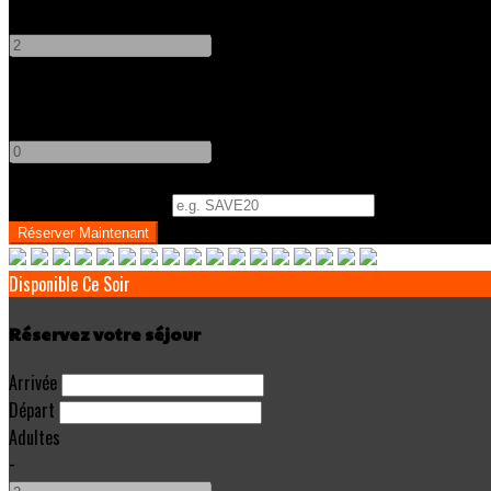
-
+
Enfants
-
+
Code Promo
(
Optionnel
)
Disponible Ce Soir
Réservez votre séjour
Arrivée
Départ
Adultes
-