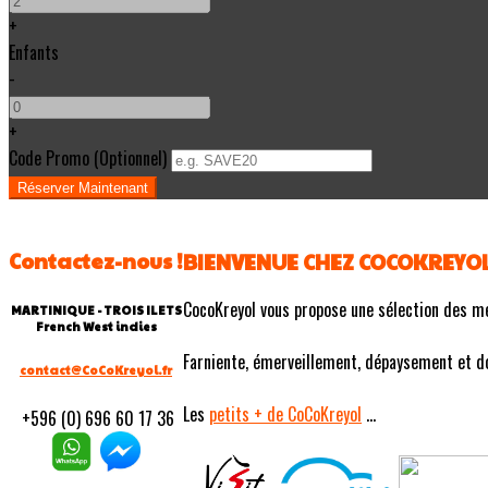
+
Enfants
-
+
Code Promo
(
Optionnel
)
Contactez-nous !
BIENVENUE CHEZ COCOKREYO
CocoKreyol vous propose une sélection des m
MARTINIQUE - TROIS ILETS
French West indies
Farniente, émerveillement, dépaysement et douc
contact@CoCoKreyol.fr
Les
petits
+ de CoCoKreyol
...
+596 (0) 696 60 17 36