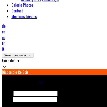
Galerie Photos
Contact
Mentions Légales
de
en
es
fr
it
Select language
Faire défiler
Disponible Ce Soir
Réservez votre séjour
Arrivée
Départ
Adultes