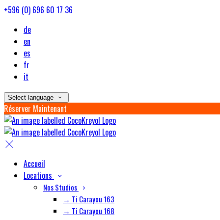
+596 (0) 696 60 17 36
de
en
es
fr
it
Select language
Réserver Maintenant
Accueil
Locations
Nos Studios
→ Ti Carayou 163
→ Ti Carayou 168