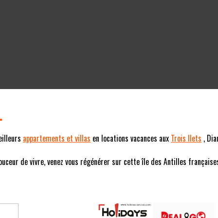
L
eilleurs
appartements et villas
en locations vacances aux
Trois Ilets
, Dia
eur de vivre, venez vous régénérer sur cette île des Antilles françaises (F