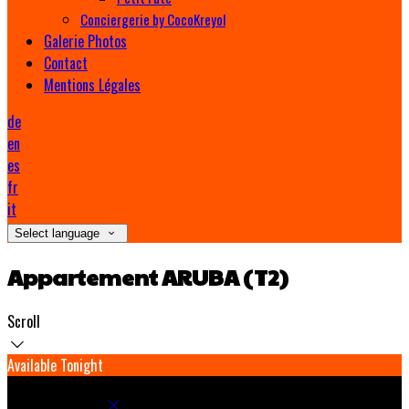
Conciergerie by CocoKreyol
Galerie Photos
Contact
Mentions Légales
de
en
es
fr
it
Select language
Appartement ARUBA (T2)
Scroll
Available Tonight
Book your stay