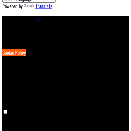
Powered by
Translate
Cookie Settings
Cookies are used to ensure you get the best experience on our
website. This includes showing information in your local language
where available, and e-commerce analytics.
Cookie Policy
Necessary Cookies
Necessary cookies are essential for the website to work. Disabling
these cookies means that you will not be able to use this website.
Preference Cookies
Preference cookies are used to keep track of your preferences, e.g.
the language you have chosen for the website. Disabling these