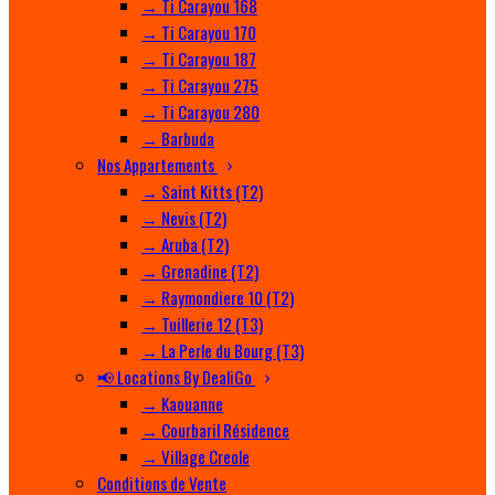
→ Ti Carayou 168
→ Ti Carayou 170
→ Ti Carayou 187
→ Ti Carayou 275
→ Ti Carayou 280
→ Barbuda
Nos Appartements
→ Saint Kitts (T2)
→ Nevis (T2)
→ Aruba (T2)
→ Grenadine (T2)
→ Raymondiere 10 (T2)
→ Tuillerie 12 (T3)
→ La Perle du Bourg (T3)
📢 Locations By DealiGo
→ Kaouanne
→ Courbaril Résidence
→ Village Creole
Conditions de Vente