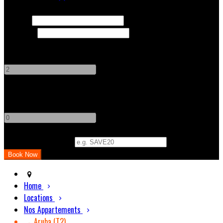
Check In
Check Out
Adults
-
+
Children
-
+
Promo Code (Optional)
Home
Locations
Nos Appartements
→ Aruba (T2)