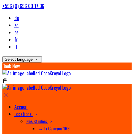
+596 (0) 696 60 17 36
de
en
es
fr
it
Select language
Book Now
Accueil
Locations
Nos Studios
→ Ti Carayou 163