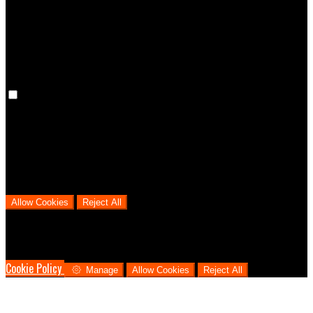
cookies means that your preferences won't be remembered on your
next visit.
Analytical Cookies
We use analytical cookies to help us understand the process that
users go through from visiting our website to booking with us. This
helps us make informed business decisions and offer the best
possible prices.
Allow Cookies
Reject All
Cookies are used to ensure you get the best experience on our
website. This includes showing information in your local language
where available, and e-commerce analytics.
Cookie Policy
Manage
Allow Cookies
Reject All