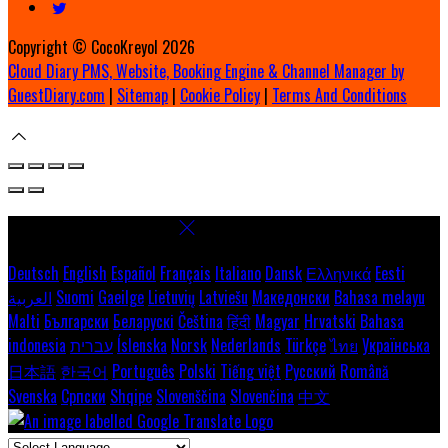
Copyright ©
CocoKreyol 2026
Cloud Diary PMS, Website, Booking Engine & Channel Manager by
GuestDiary.com
|
Sitemap
|
Cookie Policy
|
Terms And Conditions
Select language
Deutsch
English
Español
Français
Italiano
Dansk
Ελληνικά
Eesti
العربية
Suomi
Gaeilge
Lietuvių
Latviešu
Македонски
Bahasa melayu
Malti
Български
Беларускі
Čeština
हिंदी
Magyar
Hrvatski
Bahasa
indonesia
עברית
Íslenska
Norsk
Nederlands
Türkçe
ไทย
Українська
日本語
한국어
Português
Polski
Tiếng việt
Русский
Română
Svenska
Српски
Shqipe
Slovenščina
Slovenčina
中文