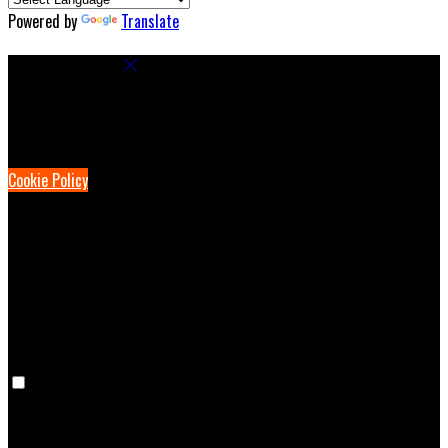
Powered by
Translate
Cookie Settings
Cookies are used to ensure you get the best experience on our
website. This includes showing information in your local language
where available, and e-commerce analytics.
Cookie Policy
Necessary Cookies
Necessary cookies are essential for the website to work. Disabling
these cookies means that you will not be able to use this website.
Preference Cookies
Preference cookies are used to keep track of your preferences, e.g.
the language you have chosen for the website. Disabling these