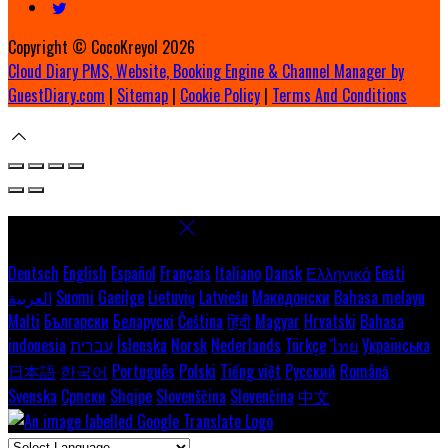
Copyright ©
CocoKreyol 2026
Cloud Diary PMS, Website, Booking Engine & Channel Manager by
GuestDiary.com
|
Sitemap
|
Cookie Policy
|
Terms And Conditions
Select language
Deutsch
English
Español
Français
Italiano
Dansk
Ελληνικά
Eesti
العربية
Suomi
Gaeilge
Lietuvių
Latviešu
Македонски
Bahasa melayu
Malti
Български
Беларускі
Čeština
हिंदी
Magyar
Hrvatski
Bahasa
indonesia
עברית
Íslenska
Norsk
Nederlands
Türkçe
ไทย
Українська
日本語
한국어
Português
Polski
Tiếng việt
Русский
Română
Svenska
Српски
Shqipe
Slovenščina
Slovenčina
中文