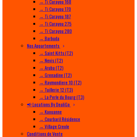
→ Ti Carayou 168
→ Ti Carayou 170
→ Ti Carayou 187
→ Ti Carayou 275
→ Ti Carayou 280
→ Barbuda
Nos Appartements
→ Saint Kitts (T2)
→ Nevis (T2)
→ Aruba (T2)
→ Grenadine (T2)
→ Raymondiere 10 (T2)
→ Tuillerie 12 (T3)
→ La Perle du Bourg (T3)
📢 Locations By DealiGo
→ Kaouanne
→ Courbaril Résidence
→ Village Creole
Conditions de Vente