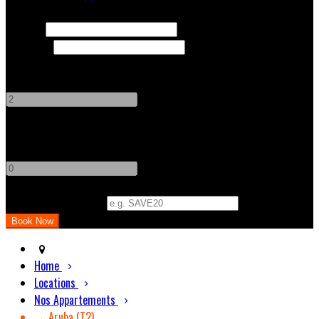
Check In
Check Out
Adults
-
+
Children
-
+
Promo Code (Optional)
Home
Locations
Nos Appartements
→ Aruba (T2)