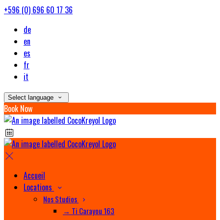
+596 (0) 696 60 17 36
de
en
es
fr
it
Select language
Book Now
Accueil
Locations
Nos Studios
→ Ti Carayou 163