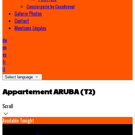
Conciergerie by CocoKreyol
Galerie Photos
Contact
Mentions Légales
de
en
es
fr
it
Select language
Appartement ARUBA (T2)
Scroll
Available Tonight
Book your stay