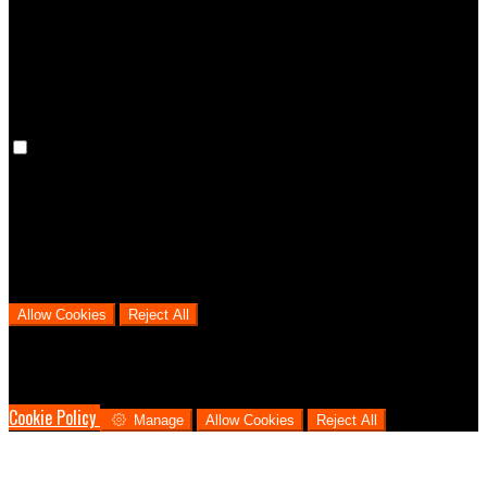
cookies means that your preferences won't be remembered on your
next visit.
Analytical Cookies
We use analytical cookies to help us understand the process that
users go through from visiting our website to booking with us. This
helps us make informed business decisions and offer the best
possible prices.
Allow Cookies
Reject All
Cookies are used to ensure you get the best experience on our
website. This includes showing information in your local language
where available, and e-commerce analytics.
Cookie Policy
Manage
Allow Cookies
Reject All