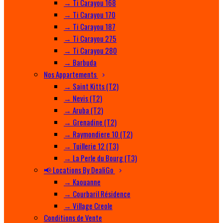
→ Ti Carayou 168
→ Ti Carayou 170
→ Ti Carayou 187
→ Ti Carayou 275
→ Ti Carayou 280
→ Barbuda
Nos Appartements
→ Saint Kitts (T2)
→ Nevis (T2)
→ Aruba (T2)
→ Grenadine (T2)
→ Raymondiere 10 (T2)
→ Tuillerie 12 (T3)
→ La Perle du Bourg (T3)
📢 Locations By DealiGo
→ Kaouanne
→ Courbaril Résidence
→ Village Creole
Conditions de Vente