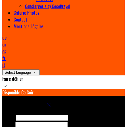
Conciergerie by CocoKreyol
Galerie Photos
Contact
Mentions Légales
de
en
es
fr
it
Select language
Faire défiler
Disponible Ce Soir
Réservez votre séjour
Arrivée
Départ