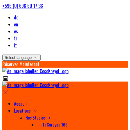
+596 (0) 696 60 17 36
de
en
es
fr
it
Select language
Réserver Maintenant
Accueil
Locations
Nos Studios
→ Ti Carayou 163