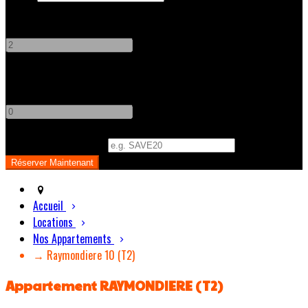
Adultes
-
+
Enfants
-
+
Code Promo
(
Optionnel
)
Accueil
Locations
Nos Appartements
→ Raymondiere 10 (T2)
Appartement RAYMONDIERE (T2)