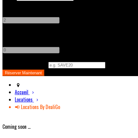
Adultes
-
+
Enfants
-
+
Code Promo
(
Optionnel
)
Accueil
Locations
📢 Locations By DealiGo
Coming soon ...