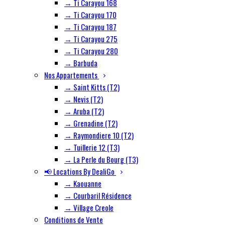
→ Ti Carayou 168
→ Ti Carayou 170
→ Ti Carayou 187
→ Ti Carayou 275
→ Ti Carayou 280
→ Barbuda
Nos Appartements
→ Saint Kitts (T2)
→ Nevis (T2)
→ Aruba (T2)
→ Grenadine (T2)
→ Raymondiere 10 (T2)
→ Tuillerie 12 (T3)
→ La Perle du Bourg (T3)
📢 Locations By DealiGo
→ Kaouanne
→ Courbaril Résidence
→ Village Creole
Conditions de Vente