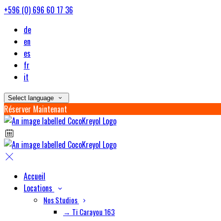
+596 (0) 696 60 17 36
de
en
es
fr
it
Select language
Réserver Maintenant
Accueil
Locations
Nos Studios
→ Ti Carayou 163