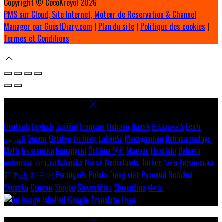
Copyright ©
CocoKreyol 2026
PMS sur Cloud, Site Internet, Moteur de Réservation & Channel
Manager par GuestDiary.com
|
Plan du site
|
Politique des cookies
|
Termes et Conditions
Select language
Deutsch
English
Español
Français
Italiano
Dansk
Ελληνικά
Eesti
العربية
Suomi
Gaeilge
Lietuvių
Latviešu
Македонски
Bahasa melayu
Malti
Български
Беларускі
Čeština
हिंदी
Magyar
Hrvatski
Bahasa
indonesia
עברית
Íslenska
Norsk
Nederlands
Türkçe
ไทย
Українська
日本語
한국어
Português
Polski
Tiếng việt
Русский
Română
Svenska
Српски
Shqipe
Slovenščina
Slovenčina
中文
Paramètres des cookies