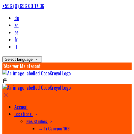
+596 (0) 696 60 17 36
de
en
es
fr
it
Select language
Réserver Maintenant
Accueil
Locations
Nos Studios
→ Ti Carayou 163