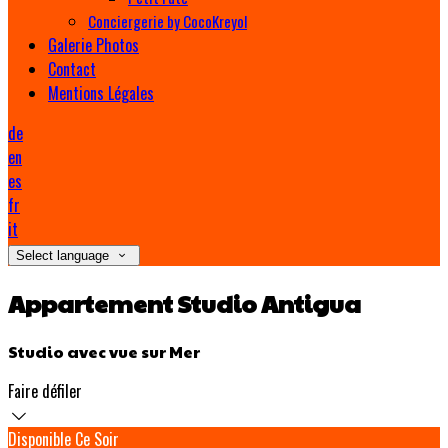
Conciergerie by CocoKreyol
Galerie Photos
Contact
Mentions Légales
de
en
es
fr
it
Select language
Appartement Studio Antigua
Studio avec vue sur Mer
Faire défiler
Disponible Ce Soir