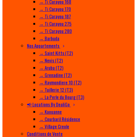
→ Ti Carayou 168
→ Ti Carayou 170
→ Ti Carayou 187
→ Ti Carayou 275
→ Ti Carayou 280
→ Barbuda
Nos Appartements
→ Saint Kitts (T2)
→ Nevis (T2)
→ Aruba (T2)
→ Grenadine (T2)
→ Raymondiere 10 (T2)
→ Tuillerie 12 (T3)
→ La Perle du Bourg (T3)
📢 Locations By DealiGo
→ Kaouanne
→ Courbaril Résidence
→ Village Creole
Conditions de Vente