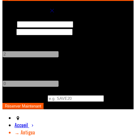
Réservez votre séjour
Arrivée
Départ
Adultes
-
+
Enfants
-
+
Code Promo
(
Optionnel
)
Accueil
→ Antigua