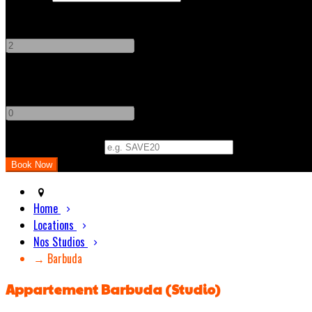
Adults
-
+
Children
-
+
Promo Code (Optional)
Home
Locations
Nos Studios
→ Barbuda
Appartement Barbuda (Studio)