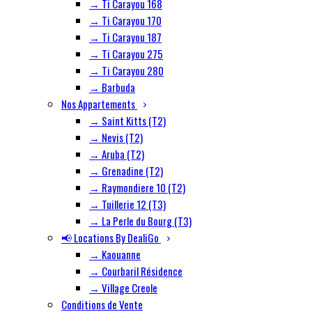
→ Ti Carayou 168
→ Ti Carayou 170
→ Ti Carayou 187
→ Ti Carayou 275
→ Ti Carayou 280
→ Barbuda
Nos Appartements
→ Saint Kitts (T2)
→ Nevis (T2)
→ Aruba (T2)
→ Grenadine (T2)
→ Raymondiere 10 (T2)
→ Tuillerie 12 (T3)
→ La Perle du Bourg (T3)
📢 Locations By DealiGo
→ Kaouanne
→ Courbaril Résidence
→ Village Creole
Conditions de Vente