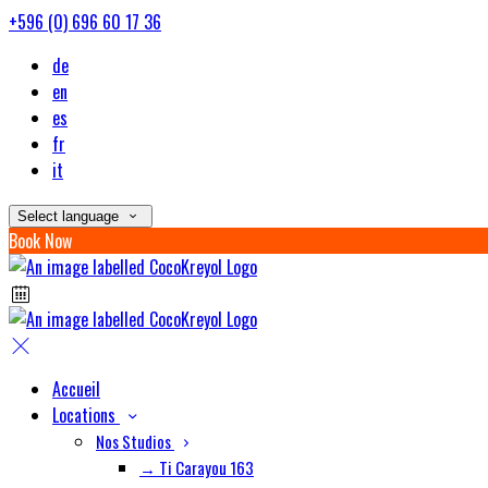
+596 (0) 696 60 17 36
de
en
es
fr
it
Select language
Book Now
Accueil
Locations
Nos Studios
→ Ti Carayou 163