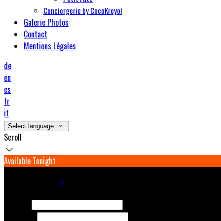
Conciergerie by CocoKreyol
Galerie Photos
Contact
Mentions Légales
de
en
es
fr
it
Select language
Scroll
Available Tonight
Book your stay
Check In
Check Out