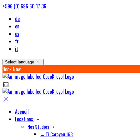
+596 (0) 696 60 17 36
de
en
es
fr
it
Select language
Book Now
Accueil
Locations
Nos Studios
→ Ti Carayou 163