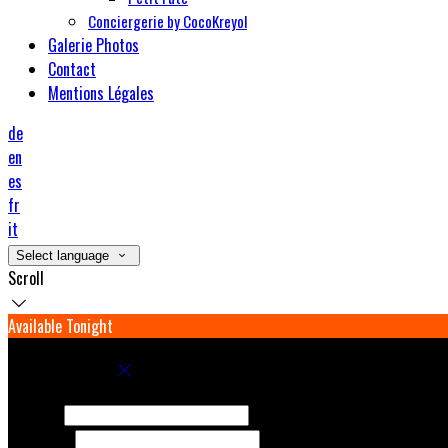
Conciergerie by CocoKreyol
Galerie Photos
Contact
Mentions Légales
de
en
es
fr
it
Select language
Scroll
Available Tonight
Book your stay
Check In
Check Out