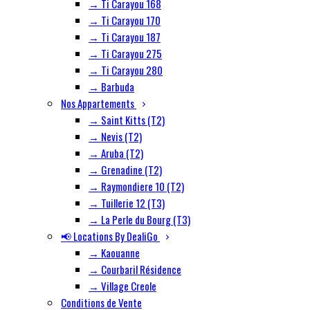
→ Ti Carayou 168
→ Ti Carayou 170
→ Ti Carayou 187
→ Ti Carayou 275
→ Ti Carayou 280
→ Barbuda
Nos Appartements
→ Saint Kitts (T2)
→ Nevis (T2)
→ Aruba (T2)
→ Grenadine (T2)
→ Raymondiere 10 (T2)
→ Tuillerie 12 (T3)
→ La Perle du Bourg (T3)
📢 Locations By DealiGo
→ Kaouanne
→ Courbaril Résidence
→ Village Creole
Conditions de Vente