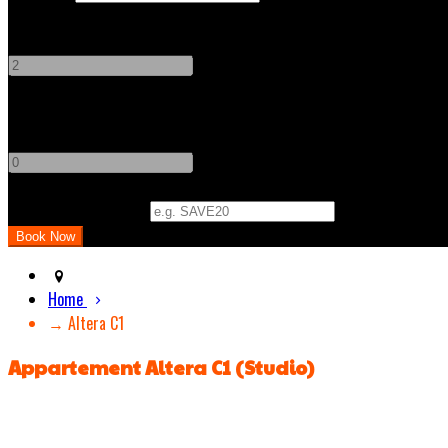
Adults
-
+
Children
-
+
Promo Code (Optional)
Home
→ Altera C1
Appartement Altera C1 (Studio)