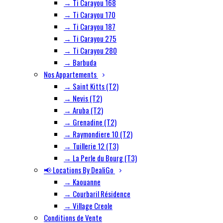
→ Ti Carayou 168
→ Ti Carayou 170
→ Ti Carayou 187
→ Ti Carayou 275
→ Ti Carayou 280
→ Barbuda
Nos Appartements
→ Saint Kitts (T2)
→ Nevis (T2)
→ Aruba (T2)
→ Grenadine (T2)
→ Raymondiere 10 (T2)
→ Tuillerie 12 (T3)
→ La Perle du Bourg (T3)
📢 Locations By DealiGo
→ Kaouanne
→ Courbaril Résidence
→ Village Creole
Conditions de Vente