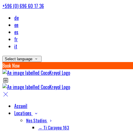
+596 (0) 696 60 17 36
de
en
es
fr
it
Select language
Book Now
Accueil
Locations
Nos Studios
→ Ti Carayou 163