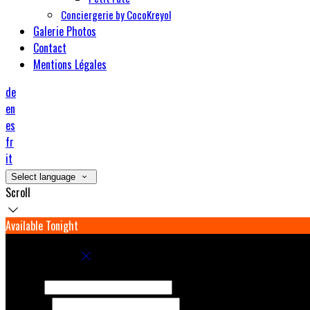
Conciergerie by CocoKreyol
Galerie Photos
Contact
Mentions Légales
de
en
es
fr
it
Select language
Scroll
Available Tonight
Book your stay
Check In
Check Out