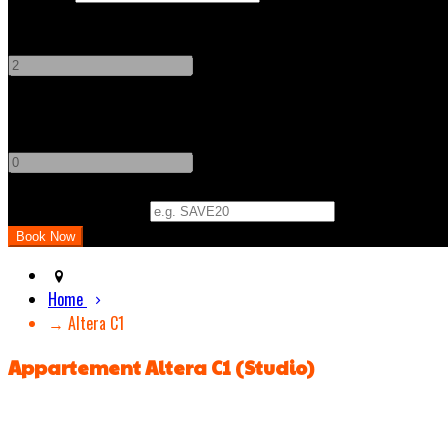
Adults
-
+
Children
-
+
Promo Code (Optional)
Home
→ Altera C1
Appartement Altera C1 (Studio)