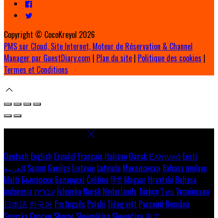
Copyright ©
CocoKreyol 2026
PMS sur Cloud, Site Internet, Moteur de Réservation & Channel
Manager par GuestDiary.com
|
Plan du site
|
Politique des cookies
|
Termes et Conditions
Select language
Deutsch
English
Español
Français
Italiano
Dansk
Ελληνικά
Eesti
العربية
Suomi
Gaeilge
Lietuvių
Latviešu
Македонски
Bahasa melayu
Malti
Български
Беларускі
Čeština
हिंदी
Magyar
Hrvatski
Bahasa
indonesia
עברית
Íslenska
Norsk
Nederlands
Türkçe
ไทย
Українська
日本語
한국어
Português
Polski
Tiếng việt
Русский
Română
Svenska
Српски
Shqipe
Slovenščina
Slovenčina
中文