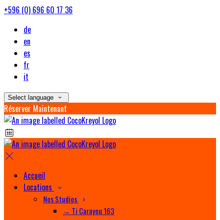
+596 (0) 696 60 17 36
de
en
es
fr
it
Select language
Réserver Maintenant
Accueil
Locations
Nos Studios
→ Ti Carayou 163