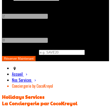
Adultes
-
+
Enfants
-
+
Code Promo
(
Optionnel
)
Accueil
Nos Services
Conciergerie by CocoKreyol
Holidays Services
La Conciergerie par CocoKreyol