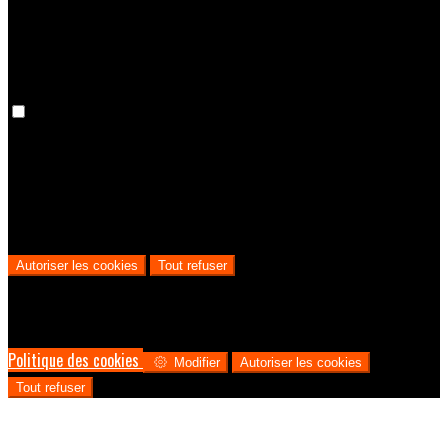
préférences ne seront pas conservées lors de vos prochaines visite
Cookies analytiques
Nous utilisons des cookies analytiques afin de mieux comprendre le
parcours des utilisateurs, depuis leur visite sur notre site jusqu’à la
réservation. Cela nous permet de prendre des décisions
commerciales éclairées et de proposer les meilleurs prix possibles.
Autoriser les cookies
Tout refuser
Pour assurer une expérience optimale sur notre site, nous utilisons
des cookies. Cela permet notamment d'afficher des informations
dans votre langue locale, et de collecter des données e-commerce.
Politique des cookies
Modifier
Autoriser les cookies
Tout refuser