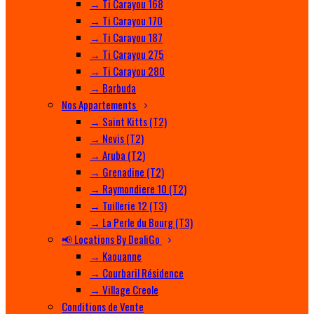
→ Ti Carayou 168
→ Ti Carayou 170
→ Ti Carayou 187
→ Ti Carayou 275
→ Ti Carayou 280
→ Barbuda
Nos Appartements
→ Saint Kitts (T2)
→ Nevis (T2)
→ Aruba (T2)
→ Grenadine (T2)
→ Raymondiere 10 (T2)
→ Tuillerie 12 (T3)
→ La Perle du Bourg (T3)
📢 Locations By DealiGo
→ Kaouanne
→ Courbaril Résidence
→ Village Creole
Conditions de Vente