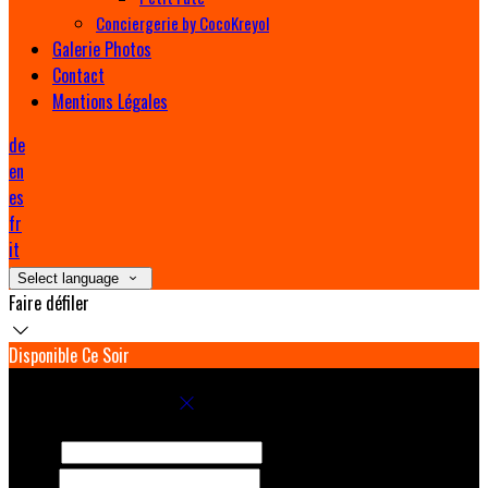
Conciergerie by CocoKreyol
Galerie Photos
Contact
Mentions Légales
de
en
es
fr
it
Select language
Faire défiler
Disponible Ce Soir
Réservez votre séjour
Arrivée
Départ