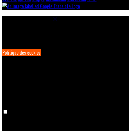
Paramètres des cookies
Pour assurer une expérience optimale sur notre site, nous utilisons
des cookies. Cela permet notamment d'afficher des informations
dans votre langue locale, et de collecter des données e-commerce.
Politique des cookies
Cookies nécessaires
Les cookies nécessaires sont indispensables au bon fonctionnement
du site. Les désactiver vous empêchera d’utiliser ce site.
Cookies de préférence
Les cookies de préférence permettent de mémoriser vos choix (par
exemple la langue sélectionnée). Si vous désactivez ces cookies, vos