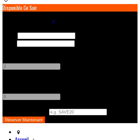
Disponible Ce Soir
Réservez votre séjour
Arrivée
Départ
Adultes
-
+
Enfants
-
+
Code Promo
(
Optionnel
)
Accueil