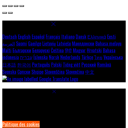
Select language
Deutsch
English
Español
Français
Italiano
Dansk
Ελληνικά
Eesti
العربية
Suomi
Gaeilge
Lietuvių
Latviešu
Македонски
Bahasa melayu
Malti
Български
Беларускі
Čeština
हिंदी
Magyar
Hrvatski
Bahasa
indonesia
עברית
Íslenska
Norsk
Nederlands
Türkçe
ไทย
Українська
日本語
한국어
Português
Polski
Tiếng việt
Русский
Română
Svenska
Српски
Shqipe
Slovenščina
Slovenčina
中文
Paramètres des cookies
Pour assurer une expérience optimale sur notre site, nous utilisons
des cookies. Cela permet notamment d'afficher des informations
dans votre langue locale, et de collecter des données e-commerce.
Politique des cookies