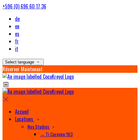
+596 (0) 696 60 17 36
de
en
es
fr
it
Select language
Réserver Maintenant
Accueil
Locations
Nos Studios
→ Ti Carayou 163