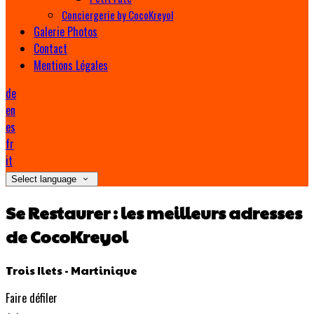
Conciergerie by CocoKreyol
Galerie Photos
Contact
Mentions Légales
de
en
es
fr
it
Select language
Se Restaurer : les meilleurs adresses
de CocoKreyol
Trois Ilets - Martinique
Faire défiler