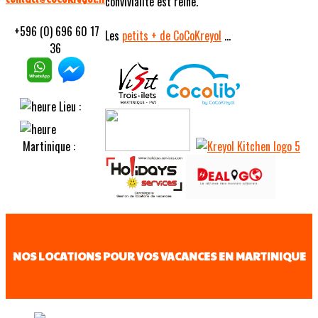
convivialité est reine.
+596 (0) 696 60 17
Les
petits
+ de CoCoKreyol
...
36
Lieu :
Martinique :
NOS LOCATIONS POUR VOS VACANCES EN MARTINIQUE