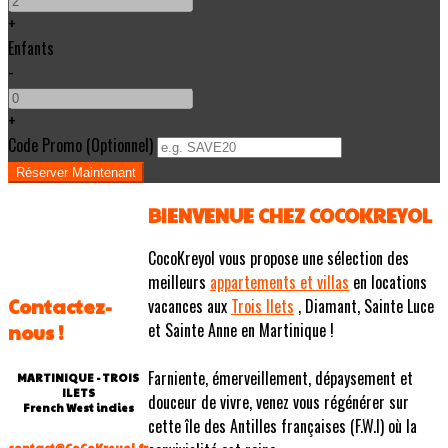
+
Enfants
-
+
Code Promo
(
Optionnel
)
BIENVENUE CHEZ COCOKREYOL
CocoKreyol vous propose une sélection des
meilleurs
appartements et villas
en locations
Contactez-
vacances aux
Trois Ilets
, Diamant, Sainte Luce
et Sainte Anne en Martinique !
nous !
Farniente, émerveillement, dépaysement et
MARTINIQUE - TROIS
ILETS
douceur de vivre, venez vous régénérer sur
French West indies
cette île des Antilles françaises (F.W.I) où la
contact@CoCoKreyol.fr