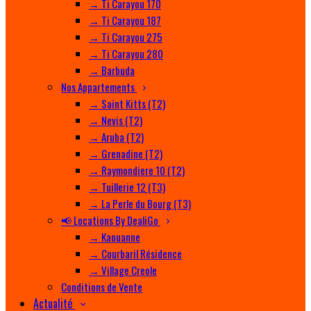
→ Ti Carayou 170
→ Ti Carayou 187
→ Ti Carayou 275
→ Ti Carayou 280
→ Barbuda
Nos Appartements
→ Saint Kitts (T2)
→ Nevis (T2)
→ Aruba (T2)
→ Grenadine (T2)
→ Raymondiere 10 (T2)
→ Tuillerie 12 (T3)
→ La Perle du Bourg (T3)
📢 Locations By DealiGo
→ Kaouanne
→ Courbaril Résidence
→ Village Creole
Conditions de Vente
Actualité