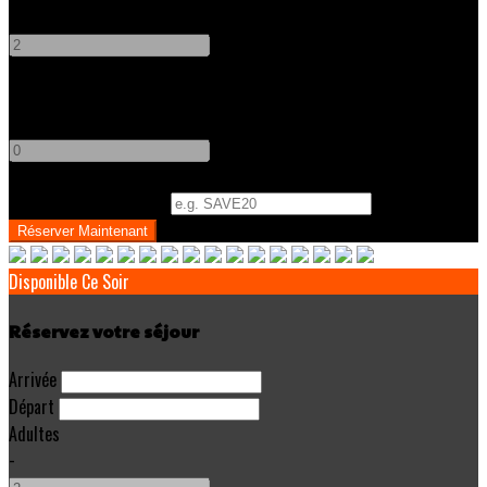
-
+
Enfants
-
+
Code Promo
(
Optionnel
)
Disponible Ce Soir
Réservez votre séjour
Arrivée
Départ
Adultes
-