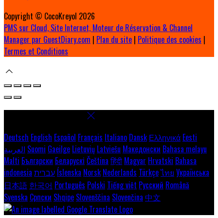
Copyright ©
CocoKreyol 2026
PMS sur Cloud, Site Internet, Moteur de Réservation & Channel
Manager par GuestDiary.com
|
Plan du site
|
Politique des cookies
|
Termes et Conditions
Select language
Deutsch
English
Español
Français
Italiano
Dansk
Ελληνικά
Eesti
العربية
Suomi
Gaeilge
Lietuvių
Latviešu
Македонски
Bahasa melayu
Malti
Български
Беларускі
Čeština
हिंदी
Magyar
Hrvatski
Bahasa
indonesia
עברית
Íslenska
Norsk
Nederlands
Türkçe
ไทย
Українська
日本語
한국어
Português
Polski
Tiếng việt
Русский
Română
Svenska
Српски
Shqipe
Slovenščina
Slovenčina
中文