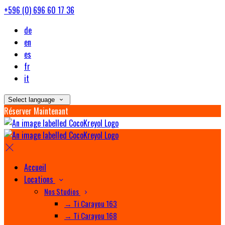
+596 (0) 696 60 17 36
de
en
es
fr
it
Select language
Réserver Maintenant
Accueil
Locations
Nos Studios
→ Ti Carayou 163
→ Ti Carayou 168