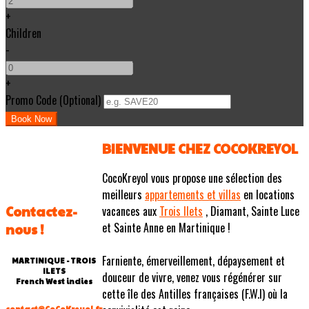
+
Children
-
+
Promo Code (Optional)
BIENVENUE CHEZ COCOKREYOL
CocoKreyol vous propose une sélection des
meilleurs
appartements et villas
en locations
Contactez-
vacances aux
Trois Ilets
, Diamant, Sainte Luce
et Sainte Anne en Martinique !
nous !
Farniente, émerveillement, dépaysement et
MARTINIQUE - TROIS
ILETS
douceur de vivre, venez vous régénérer sur
French West indies
cette île des Antilles françaises (F.W.I) où la
contact@CoCoKreyol.fr