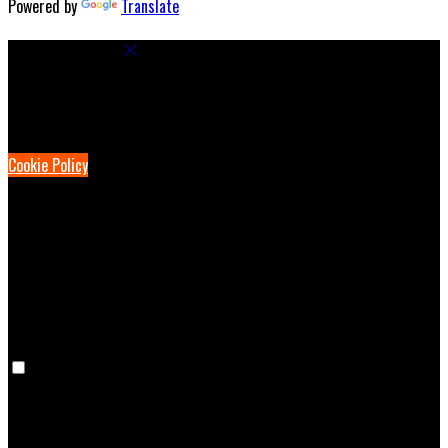
Powered by
Translate
Cookie Settings
Cookies are used to ensure you get the best experience on our
website. This includes showing information in your local language
where available, and e-commerce analytics.
Cookie Policy
Necessary Cookies
Necessary cookies are essential for the website to work. Disabling
these cookies means that you will not be able to use this website.
Preference Cookies
Preference cookies are used to keep track of your preferences, e.g.
the language you have chosen for the website. Disabling these