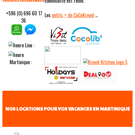
convivialité est reine.
+596 (0) 696 60 17
Les
petits
+ de CoCoKreyol
...
36
Lieu :
Martinique :
NOS LOCATIONS POUR VOS VACANCES EN MARTINIQUE