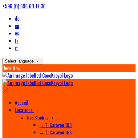
+596 (0) 696 60 17 36
de
en
es
fr
it
Select language
Book Now
Accueil
Locations
Nos Studios
→ Ti Carayou 163
→ Ti Carayou 168