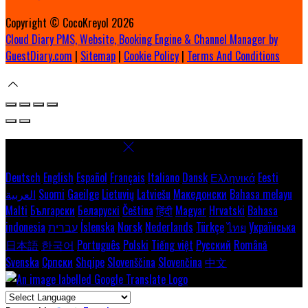
Copyright ©
CocoKreyol 2026
Cloud Diary PMS, Website, Booking Engine & Channel Manager by
GuestDiary.com
|
Sitemap
|
Cookie Policy
|
Terms And Conditions
Select language
Deutsch
English
Español
Français
Italiano
Dansk
Ελληνικά
Eesti
العربية
Suomi
Gaeilge
Lietuvių
Latviešu
Македонски
Bahasa melayu
Malti
Български
Беларускі
Čeština
हिंदी
Magyar
Hrvatski
Bahasa
indonesia
עברית
Íslenska
Norsk
Nederlands
Türkçe
ไทย
Українська
日本語
한국어
Português
Polski
Tiếng việt
Русский
Română
Svenska
Српски
Shqipe
Slovenščina
Slovenčina
中文