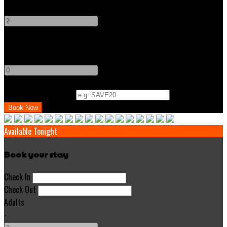
-
+
Children
-
+
Promo Code (Optional)
Available Tonight
Book your stay
Check In
Check Out
Adults
-