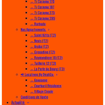
→ Ti Carayou 170
→ Ti Carayou 187
→ Ti Carayou 275
→ Ti Carayou 280
→ Barbuda
Nos Appartements
→ Saint Kitts (T2)
→ Nevis (T2)
→ Aruba (T2)
→ Grenadine (T2)
→ Raymondiere 10 (T2)
→ Tuillerie 12 (T3)
→ La Perle du Bourg (T3)
📢 Locations By DealiGo
→ Kaouanne
→ Courbaril Résidence
→ Village Creole
Conditions de Vente
Actualité