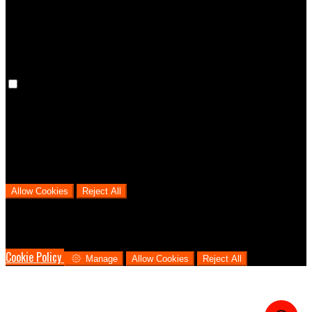
cookies means that your preferences won't be remembered on your
next visit.
Analytical Cookies
We use analytical cookies to help us understand the process that
users go through from visiting our website to booking with us. This
helps us make informed business decisions and offer the best
possible prices.
Allow Cookies
Reject All
Cookies are used to ensure you get the best experience on our
website. This includes showing information in your local language
where available, and e-commerce analytics.
Cookie Policy
Manage
Allow Cookies
Reject All