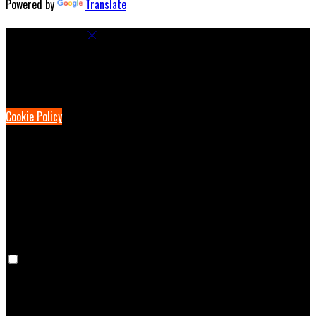
Powered by
Translate
Cookie Settings
Cookies are used to ensure you get the best experience on our
website. This includes showing information in your local language
where available, and e-commerce analytics.
Cookie Policy
Necessary Cookies
Necessary cookies are essential for the website to work. Disabling
these cookies means that you will not be able to use this website.
Preference Cookies
Preference cookies are used to keep track of your preferences, e.g.
the language you have chosen for the website. Disabling these