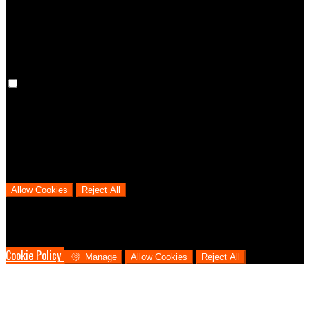
cookies means that your preferences won't be remembered on your
next visit.
Analytical Cookies
We use analytical cookies to help us understand the process that
users go through from visiting our website to booking with us. This
helps us make informed business decisions and offer the best
possible prices.
Allow Cookies
Reject All
Cookies are used to ensure you get the best experience on our
website. This includes showing information in your local language
where available, and e-commerce analytics.
Cookie Policy
Manage
Allow Cookies
Reject All