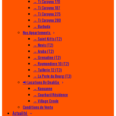
→ Ti Carayou 170
→ Ti Carayou 187
→ Ti Carayou 275
→ Ti Carayou 280
→ Barbuda
Nos Appartements
→ Saint Kitts (T2)
→ Nevis (T2)
→ Aruba (T2)
→ Grenadine (T2)
→ Raymondiere 10 (T2)
→ Tuillerie 12 (T3)
→ La Perle du Bourg (T3)
📢 Locations By DealiGo
→ Kaouanne
→ Courbaril Résidence
→ Village Creole
Conditions de Vente
Actualité