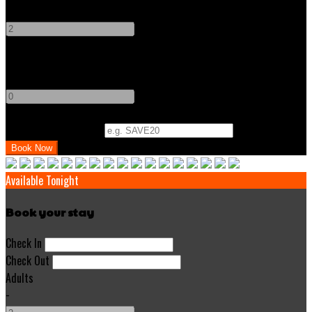
-
+
Children
-
+
Promo Code (Optional)
Available Tonight
Book your stay
Check In
Check Out
Adults
-