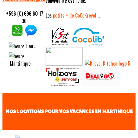
convivialité est reine.
+596 (0) 696 60 17
Les
petits
+ de CoCoKreyol
...
36
Lieu :
Martinique :
NOS LOCATIONS POUR VOS VACANCES EN MARTINIQUE