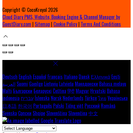
Copyright ©
CocoKreyol 2026
Cloud Diary PMS, Website, Booking Engine & Channel Manager by
GuestDiary.com
|
Sitemap
|
Cookie Policy
|
Terms And Conditions
Select language
Deutsch
English
Español
Français
Italiano
Dansk
Ελληνικά
Eesti
العربية
Suomi
Gaeilge
Lietuvių
Latviešu
Македонски
Bahasa melayu
Malti
Български
Беларускі
Čeština
हिंदी
Magyar
Hrvatski
Bahasa
indonesia
עברית
Íslenska
Norsk
Nederlands
Türkçe
ไทย
Українська
日本語
한국어
Português
Polski
Tiếng việt
Русский
Română
Svenska
Српски
Shqipe
Slovenščina
Slovenčina
中文