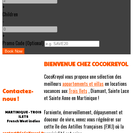
+
Children
-
+
Promo Code (Optional)
BIENVENUE CHEZ COCOKREYOL
CocoKreyol vous propose une sélection des
meilleurs
appartements et villas
en locations
Contactez-
vacances aux
Trois Ilets
, Diamant, Sainte Luce
et Sainte Anne en Martinique !
nous !
Farniente, émerveillement, dépaysement et
MARTINIQUE - TROIS
ILETS
douceur de vivre, venez vous régénérer sur
French West indies
cette île des Antilles françaises (F.W.I) où la
contact@CoCoKreyol.fr