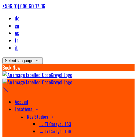
+596 (0) 696 60 17 36
de
en
es
fr
it
Select language
Book Now
Accueil
Locations
Nos Studios
→ Ti Carayou 163
→ Ti Carayou 168