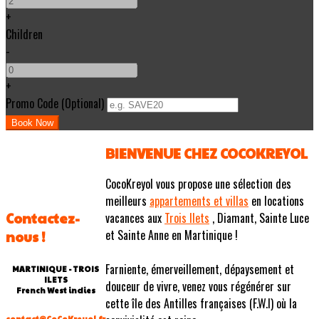
+
Children
-
+
Promo Code (Optional)
BIENVENUE CHEZ COCOKREYOL
CocoKreyol vous propose une sélection des
meilleurs
appartements et villas
en locations
Contactez-
vacances aux
Trois Ilets
, Diamant, Sainte Luce
et Sainte Anne en Martinique !
nous !
Farniente, émerveillement, dépaysement et
MARTINIQUE - TROIS
ILETS
douceur de vivre, venez vous régénérer sur
French West indies
cette île des Antilles françaises (F.W.I) où la
contact@CoCoKreyol.fr