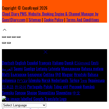
Copyright ©
CocoKreyol 2026
Cloud Diary PMS, Website, Booking Engine & Channel Manager by
GuestDiary.com
|
Sitemap
|
Cookie Policy
|
Terms And Conditions
Select language
Deutsch
English
Español
Français
Italiano
Dansk
Ελληνικά
Eesti
العربية
Suomi
Gaeilge
Lietuvių
Latviešu
Македонски
Bahasa melayu
Malti
Български
Беларускі
Čeština
हिंदी
Magyar
Hrvatski
Bahasa
indonesia
עברית
Íslenska
Norsk
Nederlands
Türkçe
ไทย
Українська
日本語
한국어
Português
Polski
Tiếng việt
Русский
Română
Svenska
Српски
Shqipe
Slovenščina
Slovenčina
中文