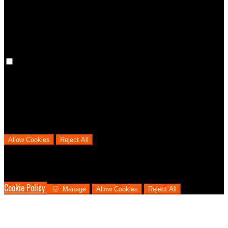
cookies means that your preferences won't be remembered on your
next visit.
Analytical Cookies
We use analytical cookies to help us understand the process that
users go through from visiting our website to booking with us. This
helps us make informed business decisions and offer the best
possible prices.
Allow Cookies
Reject All
Cookies are used to ensure you get the best experience on our
website. This includes showing information in your local language
where available, and e-commerce analytics.
Cookie Policy
Manage
Allow Cookies
Reject All