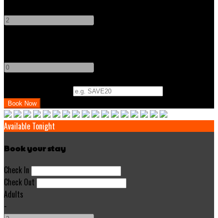
-
+
Children
-
+
Promo Code (Optional)
Available Tonight
Book your stay
Check In
Check Out
Adults
-