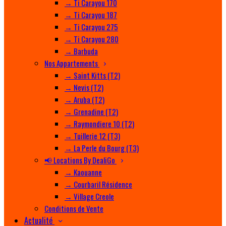
→ Ti Carayou 170
→ Ti Carayou 187
→ Ti Carayou 275
→ Ti Carayou 280
→ Barbuda
Nos Appartements
→ Saint Kitts (T2)
→ Nevis (T2)
→ Aruba (T2)
→ Grenadine (T2)
→ Raymondiere 10 (T2)
→ Tuillerie 12 (T3)
→ La Perle du Bourg (T3)
📢 Locations By DealiGo
→ Kaouanne
→ Courbaril Résidence
→ Village Creole
Conditions de Vente
Actualité