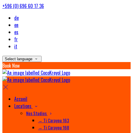
+596 (0) 696 60 17 36
de
en
es
fr
it
Select language
Book Now
Accueil
Locations
Nos Studios
→ Ti Carayou 163
→ Ti Carayou 168