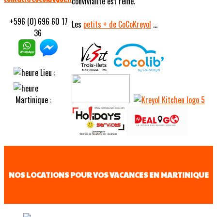
convivialité est reine.
+596 (0) 696 60 17
Les
petits
+ de CoCoKreyol
...
36
Lieu :
Martinique :
NOS LOCATIONS POUR VOS VACANCES EN MARTINIQUE