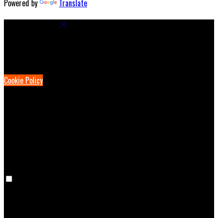
Powered by
Translate
Cookie Settings
Cookies are used to ensure you get the best experience on our
website. This includes showing information in your local language
where available, and e-commerce analytics.
Cookie Policy
Necessary Cookies
Necessary cookies are essential for the website to work. Disabling
these cookies means that you will not be able to use this website.
Preference Cookies
Preference cookies are used to keep track of your preferences, e.g.
the language you have chosen for the website. Disabling these