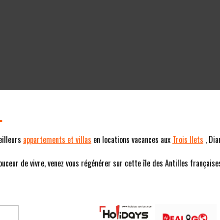
L
eilleurs
appartements et villas
en locations vacances aux
Trois Ilets
, Dia
eur de vivre, venez vous régénérer sur cette île des Antilles françaises (F