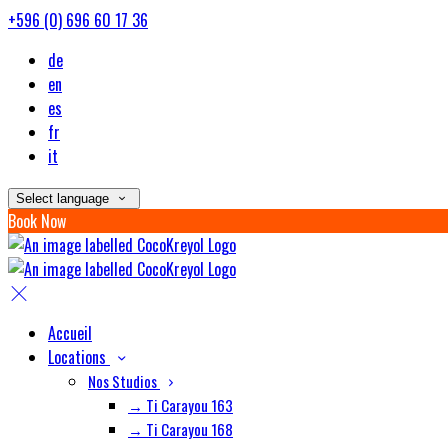
+596 (0) 696 60 17 36
de
en
es
fr
it
Select language
Book Now
Accueil
Locations
Nos Studios
→ Ti Carayou 163
→ Ti Carayou 168