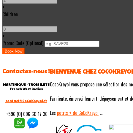
+
Children
-
+
Promo Code (Optional)
Contactez-nous !
BIENVENUE CHEZ COCOKREYO
CocoKreyol vous propose une sélection des m
MARTINIQUE - TROIS ILETS
French West indies
Farniente, émerveillement, dépaysement et douc
contact@CoCoKreyol.fr
Les
petits
+ de CoCoKreyol
...
+596 (0) 696 60 17 36