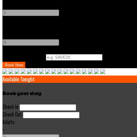
-
+
Children
-
+
Promo Code (Optional)
Available Tonight
Book your stay
Check In
Check Out
Adults
-