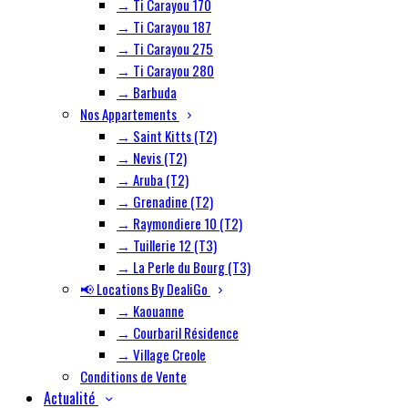
→ Ti Carayou 170
→ Ti Carayou 187
→ Ti Carayou 275
→ Ti Carayou 280
→ Barbuda
Nos Appartements
→ Saint Kitts (T2)
→ Nevis (T2)
→ Aruba (T2)
→ Grenadine (T2)
→ Raymondiere 10 (T2)
→ Tuillerie 12 (T3)
→ La Perle du Bourg (T3)
📢 Locations By DealiGo
→ Kaouanne
→ Courbaril Résidence
→ Village Creole
Conditions de Vente
Actualité