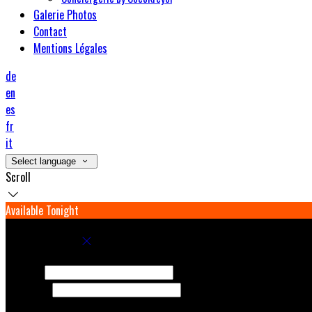
Galerie Photos
Contact
Mentions Légales
de
en
es
fr
it
Select language
Scroll
Available Tonight
Book your stay
Check In
Check Out
Adults