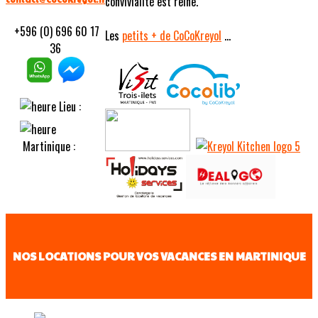
convivialité est reine.
+596 (0) 696 60 17
Les
petits
+ de CoCoKreyol
...
36
Lieu :
Martinique :
NOS LOCATIONS POUR VOS VACANCES EN MARTINIQUE