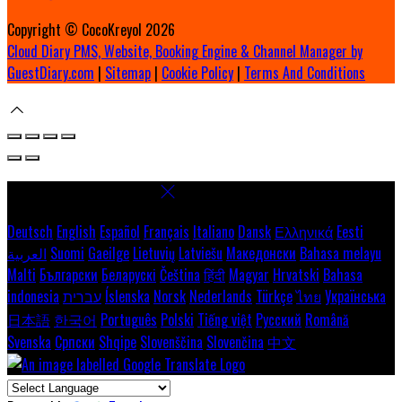
Copyright ©
CocoKreyol 2026
Cloud Diary PMS, Website, Booking Engine & Channel Manager by
GuestDiary.com
|
Sitemap
|
Cookie Policy
|
Terms And Conditions
Select language
Deutsch
English
Español
Français
Italiano
Dansk
Ελληνικά
Eesti
العربية
Suomi
Gaeilge
Lietuvių
Latviešu
Македонски
Bahasa melayu
Malti
Български
Беларускі
Čeština
हिंदी
Magyar
Hrvatski
Bahasa
indonesia
עברית
Íslenska
Norsk
Nederlands
Türkçe
ไทย
Українська
日本語
한국어
Português
Polski
Tiếng việt
Русский
Română
Svenska
Српски
Shqipe
Slovenščina
Slovenčina
中文