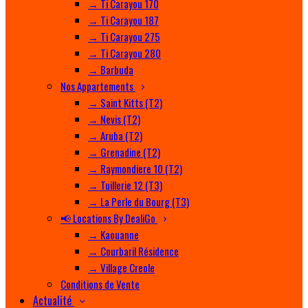
→ Ti Carayou 170
→ Ti Carayou 187
→ Ti Carayou 275
→ Ti Carayou 280
→ Barbuda
Nos Appartements
→ Saint Kitts (T2)
→ Nevis (T2)
→ Aruba (T2)
→ Grenadine (T2)
→ Raymondiere 10 (T2)
→ Tuillerie 12 (T3)
→ La Perle du Bourg (T3)
📢 Locations By DealiGo
→ Kaouanne
→ Courbaril Résidence
→ Village Creole
Conditions de Vente
Actualité