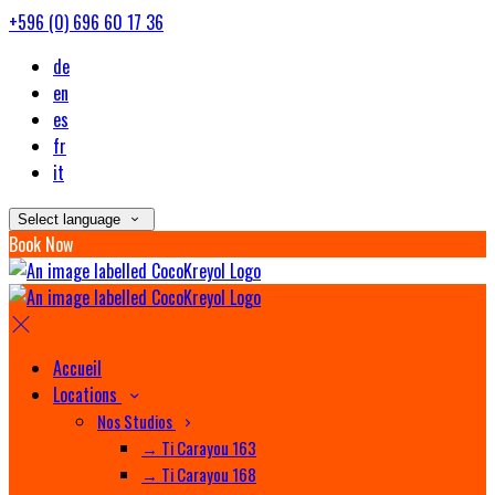
+596 (0) 696 60 17 36
de
en
es
fr
it
Select language
Book Now
Accueil
Locations
Nos Studios
→ Ti Carayou 163
→ Ti Carayou 168