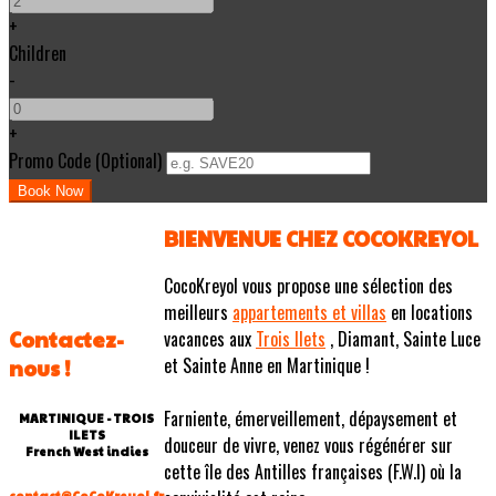
+
Children
-
+
Promo Code (Optional)
BIENVENUE CHEZ COCOKREYOL
CocoKreyol vous propose une sélection des
meilleurs
appartements et villas
en locations
Contactez-
vacances aux
Trois Ilets
, Diamant, Sainte Luce
et Sainte Anne en Martinique !
nous !
Farniente, émerveillement, dépaysement et
MARTINIQUE - TROIS
ILETS
douceur de vivre, venez vous régénérer sur
French West indies
cette île des Antilles françaises (F.W.I) où la
contact@CoCoKreyol.fr