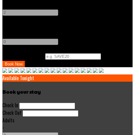
-
+
Children
-
+
Promo Code (Optional)
Available Tonight
Book your stay
Check In
Check Out
Adults
-