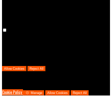
cookies means that your preferences won't be remembered on your
next visit.
Analytical Cookies
We use analytical cookies to help us understand the process that
users go through from visiting our website to booking with us. This
helps us make informed business decisions and offer the best
possible prices.
Allow Cookies
Reject All
Cookies are used to ensure you get the best experience on our
website. This includes showing information in your local language
where available, and e-commerce analytics.
Cookie Policy
Manage
Allow Cookies
Reject All