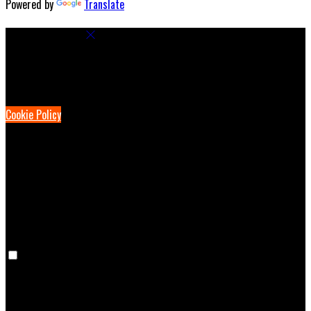
Powered by
Translate
Cookie Settings
Cookies are used to ensure you get the best experience on our
website. This includes showing information in your local language
where available, and e-commerce analytics.
Cookie Policy
Necessary Cookies
Necessary cookies are essential for the website to work. Disabling
these cookies means that you will not be able to use this website.
Preference Cookies
Preference cookies are used to keep track of your preferences, e.g.
the language you have chosen for the website. Disabling these