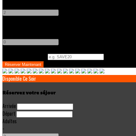
-
+
Enfants
-
+
Code Promo
(
Optionnel
)
Disponible Ce Soir
Réservez votre séjour
Arrivée
Départ
Adultes
-