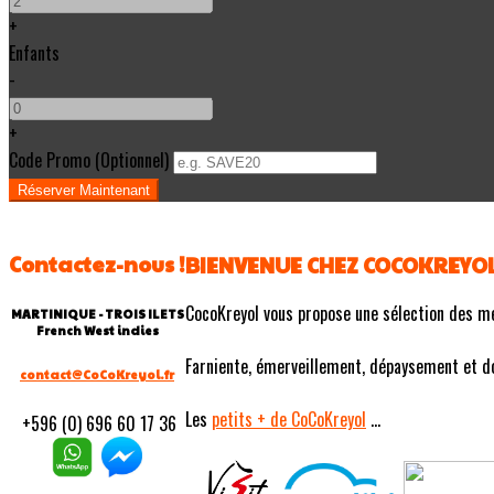
+
Enfants
-
+
Code Promo
(
Optionnel
)
Contactez-nous !
BIENVENUE CHEZ COCOKREYO
CocoKreyol vous propose une sélection des m
MARTINIQUE - TROIS ILETS
French West indies
Farniente, émerveillement, dépaysement et douc
contact@CoCoKreyol.fr
Les
petits
+ de CoCoKreyol
...
+596 (0) 696 60 17 36