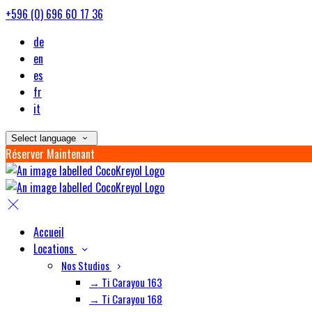
+596 (0) 696 60 17 36
de
en
es
fr
it
Select language
Réserver Maintenant
Accueil
Locations
Nos Studios
→ Ti Carayou 163
→ Ti Carayou 168