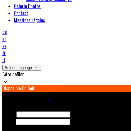
Galerie Photos
Contact
Mentions Légales
de
en
es
fr
it
Select language
Faire défiler
Disponible Ce Soir
Réservez votre séjour
Arrivée
Départ
Adultes