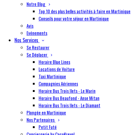
Notre Blog
Top 10 des plus belles activités à faire en Martinique
Conseils pour votre séjour en Martinique
Avis
Evénements
Nos Services
Se Restaurer
Se Déplacer
Horaire Blue Lines
Locations de Voiture
Taxi Martinique
Compagnies Aériennes
Horaire Bus Trois Ilets - Le Marin
Horaire Bus Beaufond - Anse Mitan
Horaire Bus Trois Ilets - Le Diamant
Plongée en Martinique
Nos Partenaires
Petit Futé
Conciergerie by CocoKreyol