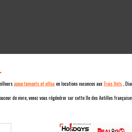
L
eilleurs
appartements et villas
en locations vacances aux
Trois Ilets
, Dia
eur de vivre, venez vous régénérer sur cette île des Antilles françaises (F