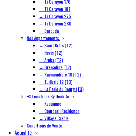
→ Ti Carayou 170
→ Ti Carayou 187
→ Ti Carayou 275
→ Ti Carayou 280
→ Barbuda
Nos Appartements
→ Saint Kitts (T2)
→ Nevis (T2)
→ Aruba (T2)
→ Grenadine (T2)
→ Raymondiere 10 (T2)
→ Tuillerie 12 (T3)
→ La Perle du Bourg (T3)
📢 Locations By DealiGo
→ Kaouanne
→ Courbaril Résidence
→ Village Creole
Conditions de Vente
Actualité