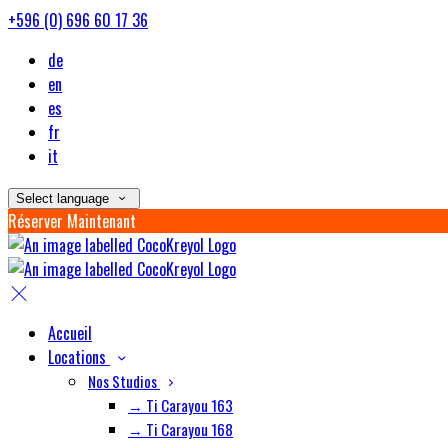
+596 (0) 696 60 17 36
de
en
es
fr
it
Select language
Réserver Maintenant
Accueil
Locations
Nos Studios
→ Ti Carayou 163
→ Ti Carayou 168