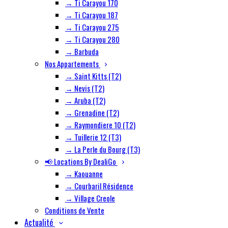
→ Ti Carayou 170
→ Ti Carayou 187
→ Ti Carayou 275
→ Ti Carayou 280
→ Barbuda
Nos Appartements
→ Saint Kitts (T2)
→ Nevis (T2)
→ Aruba (T2)
→ Grenadine (T2)
→ Raymondiere 10 (T2)
→ Tuillerie 12 (T3)
→ La Perle du Bourg (T3)
📢 Locations By DealiGo
→ Kaouanne
→ Courbaril Résidence
→ Village Creole
Conditions de Vente
Actualité