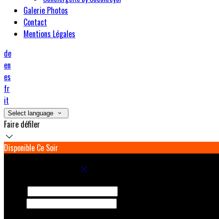
Galerie Photos
Contact
Mentions Légales
de
en
es
fr
it
Select language
Faire défiler
Disponible Ce Soir
Réservez votre séjour
Arrivée
Départ
Adultes