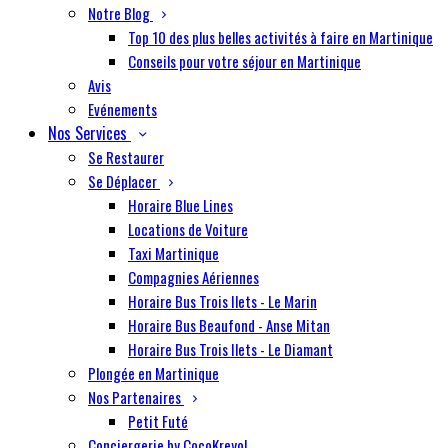
Notre Blog
Top 10 des plus belles activités à faire en Martinique
Conseils pour votre séjour en Martinique
Avis
Evénements
Nos Services
Se Restaurer
Se Déplacer
Horaire Blue Lines
Locations de Voiture
Taxi Martinique
Compagnies Aériennes
Horaire Bus Trois Ilets - Le Marin
Horaire Bus Beaufond - Anse Mitan
Horaire Bus Trois Ilets - Le Diamant
Plongée en Martinique
Nos Partenaires
Petit Futé
Conciergerie by CocoKreyol