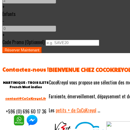
+
Enfants
-
+
Code Promo
(
Optionnel
)
Contactez-nous !
BIENVENUE CHEZ COCOKREYO
CocoKreyol vous propose une sélection des m
MARTINIQUE - TROIS ILETS
French West indies
Farniente, émerveillement, dépaysement et douc
contact@CoCoKreyol.fr
Les
petits
+ de CoCoKreyol
...
+596 (0) 696 60 17 36