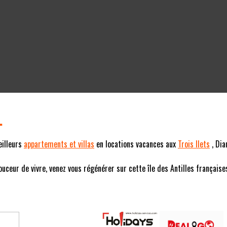
L
eilleurs
appartements et villas
en locations vacances aux
Trois Ilets
, Dia
eur de vivre, venez vous régénérer sur cette île des Antilles françaises (F