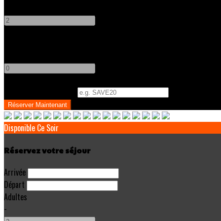
-
+
Enfants
-
+
Code Promo
(
Optionnel
)
Disponible Ce Soir
Réservez votre séjour
Arrivée
Départ
Adultes
-