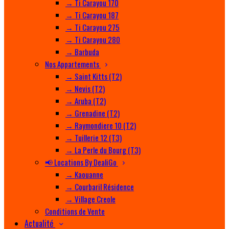
→ Ti Carayou 170
→ Ti Carayou 187
→ Ti Carayou 275
→ Ti Carayou 280
→ Barbuda
Nos Appartements
→ Saint Kitts (T2)
→ Nevis (T2)
→ Aruba (T2)
→ Grenadine (T2)
→ Raymondiere 10 (T2)
→ Tuillerie 12 (T3)
→ La Perle du Bourg (T3)
📢 Locations By DealiGo
→ Kaouanne
→ Courbaril Résidence
→ Village Creole
Conditions de Vente
Actualité