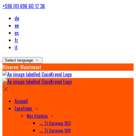
+596 (0) 696 60 17 36
de
en
es
fr
it
Select language
Réserver Maintenant
Accueil
Locations
Nos Studios
→ Ti Carayou 163
→ Ti Carayou 168