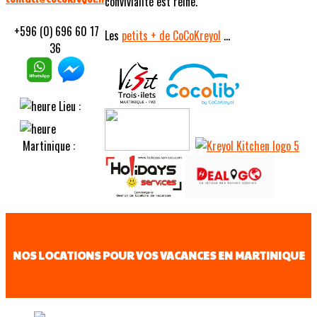
convivialité est reine.
+596 (0) 696 60 17
Les
petits
+ de CoCoKreyol
...
36
Lieu :
Martinique :
NOS LOCATIONS POUR VOS VACANCES EN MARTINIQUE