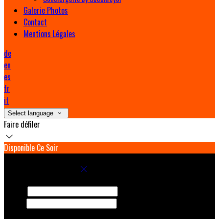
Galerie Photos
Contact
Mentions Légales
de
en
es
fr
it
Select language
Faire défiler
Disponible Ce Soir
Réservez votre séjour
Arrivée
Départ
Adultes