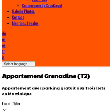
Conciergerie by CocoKreyol
Galerie Photos
Contact
Mentions Légales
de
en
es
fr
it
Select language
Appartement Grenadine (T2)
Appartement avec parking gratuit aux Trois Ilets
en Martinique
Faire défiler