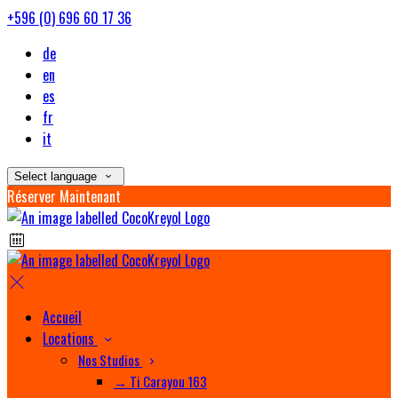
+596 (0) 696 60 17 36
de
en
es
fr
it
Select language
Réserver Maintenant
Accueil
Locations
Nos Studios
→ Ti Carayou 163