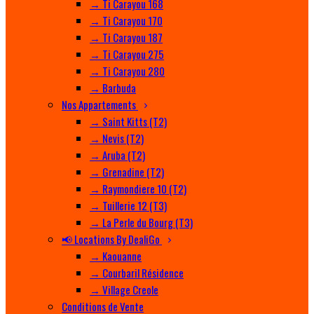
→ Ti Carayou 168
→ Ti Carayou 170
→ Ti Carayou 187
→ Ti Carayou 275
→ Ti Carayou 280
→ Barbuda
Nos Appartements
→ Saint Kitts (T2)
→ Nevis (T2)
→ Aruba (T2)
→ Grenadine (T2)
→ Raymondiere 10 (T2)
→ Tuillerie 12 (T3)
→ La Perle du Bourg (T3)
📢 Locations By DealiGo
→ Kaouanne
→ Courbaril Résidence
→ Village Creole
Conditions de Vente