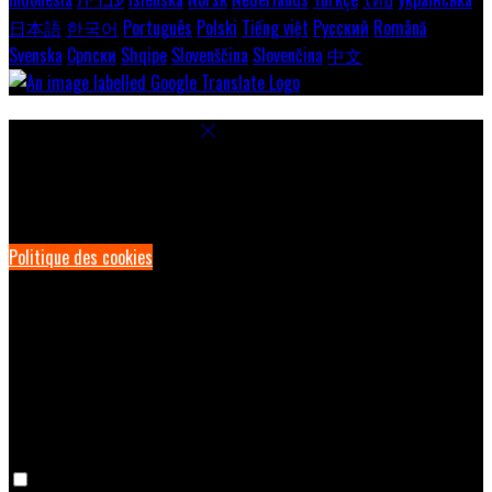
日本語
한국어
Português
Polski
Tiếng việt
Русский
Română
Svenska
Српски
Shqipe
Slovenščina
Slovenčina
中文
Paramètres des cookies
Pour assurer une expérience optimale sur notre site, nous utilisons
des cookies. Cela permet notamment d'afficher des informations
dans votre langue locale, et de collecter des données e-commerce.
Politique des cookies
Cookies nécessaires
Les cookies nécessaires sont indispensables au bon fonctionnement
du site. Les désactiver vous empêchera d’utiliser ce site.
Cookies de préférence