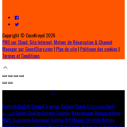
Copyright ©
CocoKreyol 2026
PMS sur Cloud, Site Internet, Moteur de Réservation & Channel
Manager par GuestDiary.com
|
Plan du site
|
Politique des cookies
|
Termes et Conditions
Select language
Deutsch
English
Español
Français
Italiano
Dansk
Ελληνικά
Eesti
العربية
Suomi
Gaeilge
Lietuvių
Latviešu
Македонски
Bahasa melayu
Malti
Български
Беларускі
Čeština
हिंदी
Magyar
Hrvatski
Bahasa
indonesia
עברית
Íslenska
Norsk
Nederlands
Türkçe
ไทย
Українська