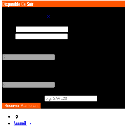
Disponible Ce Soir
Réservez votre séjour
Arrivée
Départ
Adultes
-
+
Enfants
-
+
Code Promo
(
Optionnel
)
Accueil