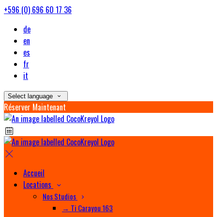
+596 (0) 696 60 17 36
de
en
es
fr
it
Select language
Réserver Maintenant
Accueil
Locations
Nos Studios
→ Ti Carayou 163