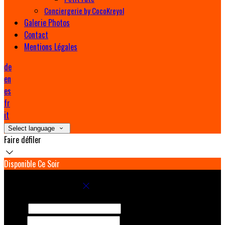
Conciergerie by CocoKreyol
Galerie Photos
Contact
Mentions Légales
de
en
es
fr
it
Select language
Faire défiler
Disponible Ce Soir
Réservez votre séjour
Arrivée
Départ