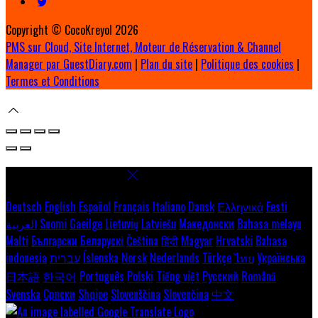
Copyright ©
CocoKreyol 2026
PMS sur Cloud, Site Internet, Moteur de Réservation & Channel
Manager par GuestDiary.com
|
Plan du site
|
Politique des cookies
|
Termes et Conditions
Select language
Deutsch
English
Español
Français
Italiano
Dansk
Ελληνικά
Eesti
العربية
Suomi
Gaeilge
Lietuvių
Latviešu
Македонски
Bahasa melayu
Malti
Български
Беларускі
Čeština
हिंदी
Magyar
Hrvatski
Bahasa
indonesia
עברית
Íslenska
Norsk
Nederlands
Türkçe
ไทย
Українська
日本語
한국어
Português
Polski
Tiếng việt
Русский
Română
Svenska
Српски
Shqipe
Slovenščina
Slovenčina
中文