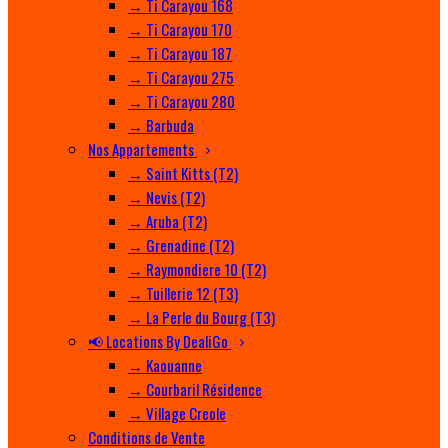
→ Ti Carayou 168
→ Ti Carayou 170
→ Ti Carayou 187
→ Ti Carayou 275
→ Ti Carayou 280
→ Barbuda
Nos Appartements
→ Saint Kitts (T2)
→ Nevis (T2)
→ Aruba (T2)
→ Grenadine (T2)
→ Raymondiere 10 (T2)
→ Tuillerie 12 (T3)
→ La Perle du Bourg (T3)
📢 Locations By DealiGo
→ Kaouanne
→ Courbaril Résidence
→ Village Creole
Conditions de Vente