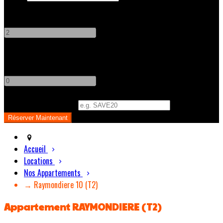
Adultes
-
+
Enfants
-
+
Code Promo
(
Optionnel
)
Accueil
Locations
Nos Appartements
→ Raymondiere 10 (T2)
Appartement RAYMONDIERE (T2)