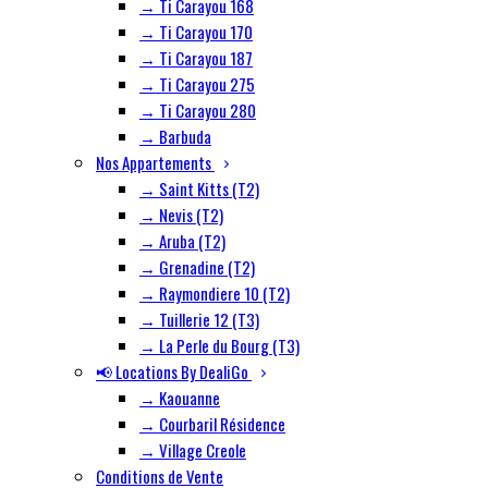
→ Ti Carayou 168
→ Ti Carayou 170
→ Ti Carayou 187
→ Ti Carayou 275
→ Ti Carayou 280
→ Barbuda
Nos Appartements
→ Saint Kitts (T2)
→ Nevis (T2)
→ Aruba (T2)
→ Grenadine (T2)
→ Raymondiere 10 (T2)
→ Tuillerie 12 (T3)
→ La Perle du Bourg (T3)
📢 Locations By DealiGo
→ Kaouanne
→ Courbaril Résidence
→ Village Creole
Conditions de Vente