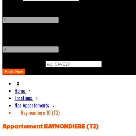
Adults
-
+
Children
-
+
Promo Code (Optional)
Home
Locations
Nos Appartements
→ Raymondiere 10 (T2)
Appartement RAYMONDIERE (T2)