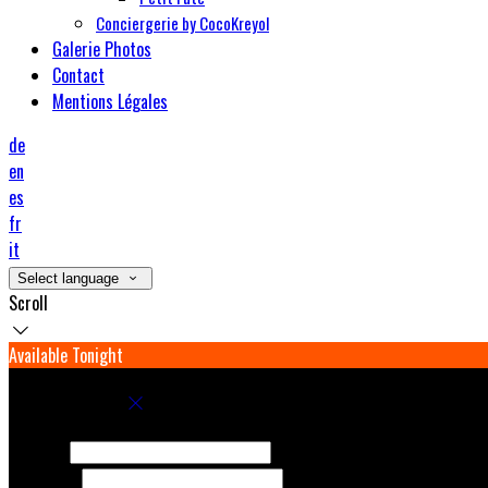
Conciergerie by CocoKreyol
Galerie Photos
Contact
Mentions Légales
de
en
es
fr
it
Select language
Scroll
Available Tonight
Book your stay
Check In
Check Out