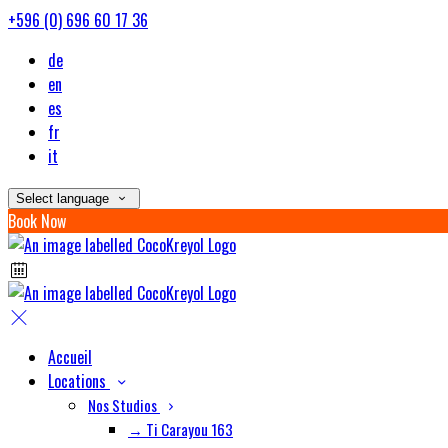
+596 (0) 696 60 17 36
de
en
es
fr
it
Select language
Book Now
Accueil
Locations
Nos Studios
→ Ti Carayou 163