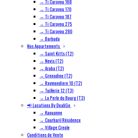
→ Ti Carayou 168
→ Ti Carayou 170
→ Ti Carayou 187
→ Ti Carayou 275
→ Ti Carayou 280
→ Barbuda
Nos Appartements
→ Saint Kitts (T2)
→ Nevis (T2)
→ Aruba (T2)
→ Grenadine (T2)
→ Raymondiere 10 (T2)
→ Tuillerie 12 (T3)
→ La Perle du Bourg (T3)
📢 Locations By DealiGo
→ Kaouanne
→ Courbaril Résidence
→ Village Creole
Conditions de Vente