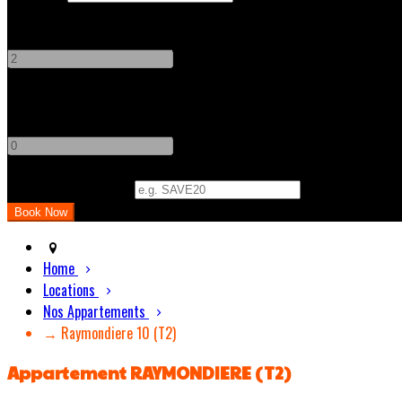
Adults
-
+
Children
-
+
Promo Code (Optional)
Home
Locations
Nos Appartements
→ Raymondiere 10 (T2)
Appartement RAYMONDIERE (T2)