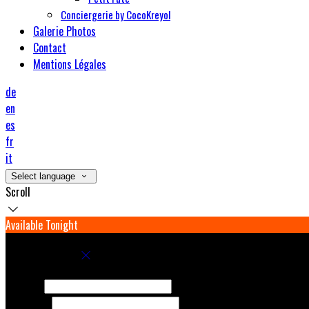
Conciergerie by CocoKreyol
Galerie Photos
Contact
Mentions Légales
de
en
es
fr
it
Select language
Scroll
Available Tonight
Book your stay
Check In
Check Out