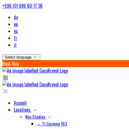
+596 (0) 696 60 17 36
de
en
es
fr
it
Select language
Book Now
Accueil
Locations
Nos Studios
→ Ti Carayou 163