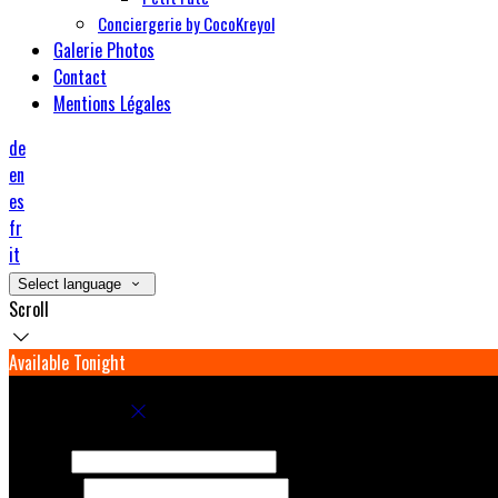
Conciergerie by CocoKreyol
Galerie Photos
Contact
Mentions Légales
de
en
es
fr
it
Select language
Scroll
Available Tonight
Book your stay
Check In
Check Out