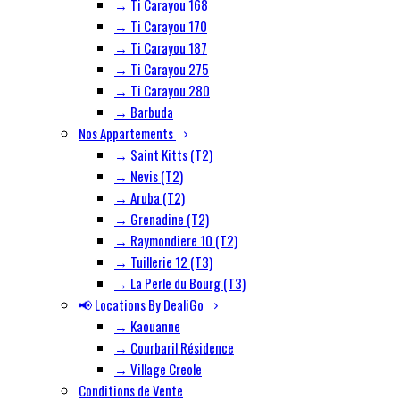
→ Ti Carayou 168
→ Ti Carayou 170
→ Ti Carayou 187
→ Ti Carayou 275
→ Ti Carayou 280
→ Barbuda
Nos Appartements
→ Saint Kitts (T2)
→ Nevis (T2)
→ Aruba (T2)
→ Grenadine (T2)
→ Raymondiere 10 (T2)
→ Tuillerie 12 (T3)
→ La Perle du Bourg (T3)
📢 Locations By DealiGo
→ Kaouanne
→ Courbaril Résidence
→ Village Creole
Conditions de Vente