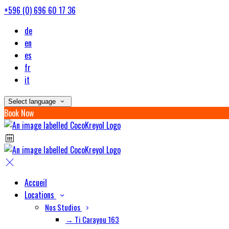
+596 (0) 696 60 17 36
de
en
es
fr
it
Select language
Book Now
Accueil
Locations
Nos Studios
→ Ti Carayou 163