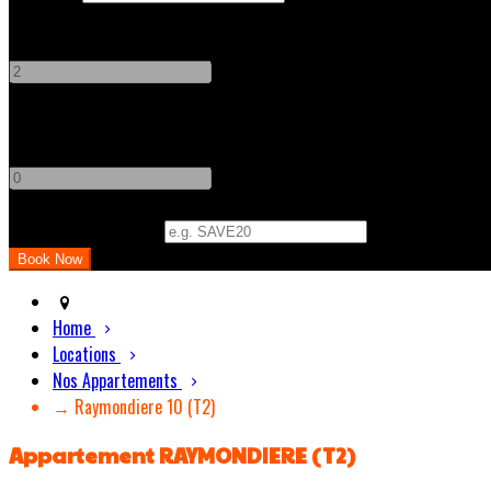
Adults
-
+
Children
-
+
Promo Code (Optional)
Home
Locations
Nos Appartements
→ Raymondiere 10 (T2)
Appartement RAYMONDIERE (T2)