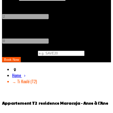
Adults
-
+
Children
-
+
Promo Code (Optional)
Home
→ Ti Koulé (T2)
Appartement T2 residence Maracuja - Anse à l'Ane