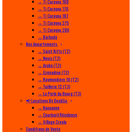
→ Ti Carayou 168
→ Ti Carayou 170
→ Ti Carayou 187
→ Ti Carayou 275
→ Ti Carayou 280
→ Barbuda
Nos Appartements
→ Saint Kitts (T2)
→ Nevis (T2)
→ Aruba (T2)
→ Grenadine (T2)
→ Raymondiere 10 (T2)
→ Tuillerie 12 (T3)
→ La Perle du Bourg (T3)
📢 Locations By DealiGo
→ Kaouanne
→ Courbaril Résidence
→ Village Creole
Conditions de Vente