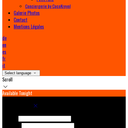
Conciergerie by CocoKreyol
Galerie Photos
Contact
Mentions Légales
de
en
es
fr
it
Select language
Scroll
Available Tonight
Book your stay
Check In
Check Out