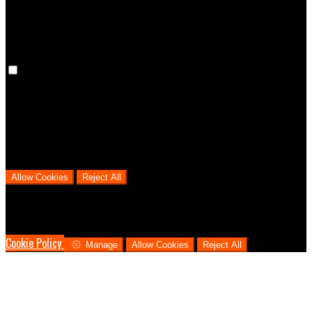
next visit.
Analytical Cookies
We use analytical cookies to help us understand the process that
users go through from visiting our website to booking with us. This
helps us make informed business decisions and offer the best
possible prices.
Allow Cookies
Reject All
Cookies are used to ensure you get the best experience on our
website. This includes showing information in your local language
where available, and e-commerce analytics.
Cookie Policy
Manage
Allow Cookies
Reject All