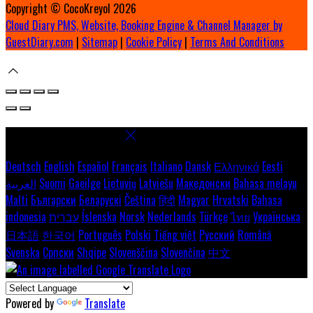
Copyright ©
CocoKreyol 2026
Cloud Diary PMS, Website, Booking Engine & Channel Manager by
GuestDiary.com
|
Sitemap
|
Cookie Policy
|
Terms And Conditions
Select language
Deutsch
English
Español
Français
Italiano
Dansk
Ελληνικά
Eesti
العربية
Suomi
Gaeilge
Lietuvių
Latviešu
Македонски
Bahasa melayu
Malti
Български
Беларускі
Čeština
हिंदी
Magyar
Hrvatski
Bahasa
indonesia
עברית
Íslenska
Norsk
Nederlands
Türkçe
ไทย
Українська
日本語
한국어
Português
Polski
Tiếng việt
Русский
Română
Svenska
Српски
Shqipe
Slovenščina
Slovenčina
中文
Powered by
Translate