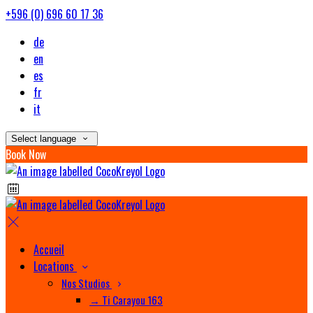
+596 (0) 696 60 17 36
de
en
es
fr
it
Select language
Book Now
Accueil
Locations
Nos Studios
→ Ti Carayou 163