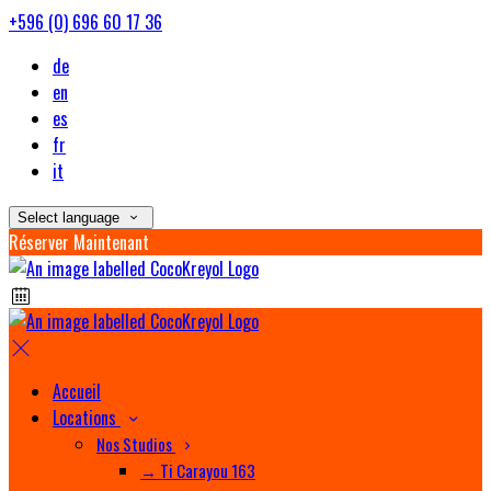
+596 (0) 696 60 17 36
de
en
es
fr
it
Select language
Réserver Maintenant
Accueil
Locations
Nos Studios
→ Ti Carayou 163