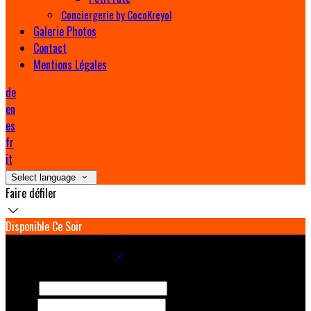
Conciergerie by CocoKreyol
Galerie Photos
Contact
Mentions Légales
de
en
es
fr
it
Select language
Faire défiler
Disponible Ce Soir
Réservez votre séjour
Arrivée
Départ