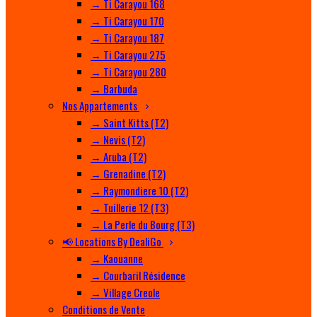
→ Ti Carayou 168
→ Ti Carayou 170
→ Ti Carayou 187
→ Ti Carayou 275
→ Ti Carayou 280
→ Barbuda
Nos Appartements
→ Saint Kitts (T2)
→ Nevis (T2)
→ Aruba (T2)
→ Grenadine (T2)
→ Raymondiere 10 (T2)
→ Tuillerie 12 (T3)
→ La Perle du Bourg (T3)
📢 Locations By DealiGo
→ Kaouanne
→ Courbaril Résidence
→ Village Creole
Conditions de Vente