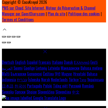
Copyright ©
CocoKreyol 2026
PMS sur Cloud, Site Internet, Moteur de Réservation & Channel
Manager par GuestDiary.com
|
Plan du site
|
Politique des cookies
|
Termes et Conditions
Select language
Deutsch
English
Español
Français
Italiano
Dansk
Ελληνικά
Eesti
العربية
Suomi
Gaeilge
Lietuvių
Latviešu
Македонски
Bahasa melayu
Malti
Български
Беларускі
Čeština
हिंदी
Magyar
Hrvatski
Bahasa
indonesia
עברית
Íslenska
Norsk
Nederlands
Türkçe
ไทย
Українська
日本語
한국어
Português
Polski
Tiếng việt
Русский
Română
Svenska
Српски
Shqipe
Slovenščina
Slovenčina
中文