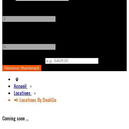
Adultes
-
+
Enfants
-
+
Code Promo
(
Optionnel
)
Accueil
Locations
📢 Locations By DealiGo
Coming soon ...