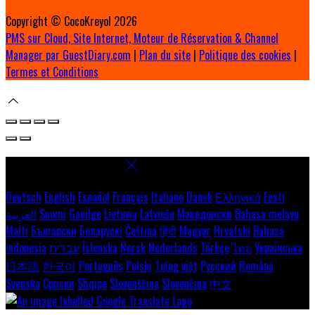
Copyright ©
CocoKreyol 2026
PMS sur Cloud, Site Internet, Moteur de Réservation & Channel
Manager par GuestDiary.com
|
Plan du site
|
Politique des cookies
|
Termes et Conditions
Select language
Deutsch
English
Español
Français
Italiano
Dansk
Ελληνικά
Eesti
العربية
Suomi
Gaeilge
Lietuvių
Latviešu
Македонски
Bahasa melayu
Malti
Български
Беларускі
Čeština
हिंदी
Magyar
Hrvatski
Bahasa
indonesia
עברית
Íslenska
Norsk
Nederlands
Türkçe
ไทย
Українська
日本語
한국어
Português
Polski
Tiếng việt
Русский
Română
Svenska
Српски
Shqipe
Slovenščina
Slovenčina
中文