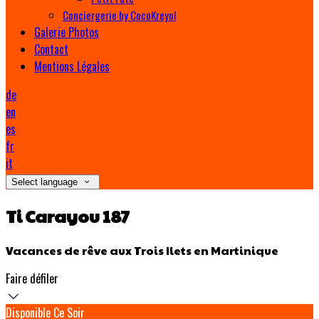
Conciergerie by CocoKreyol
Galerie Photos
Contact
Mentions Légales
de
en
es
fr
it
Select language
Ti Carayou 187
Vacances de rêve aux Trois Ilets en Martinique
Faire défiler
Disponible Ce Soir