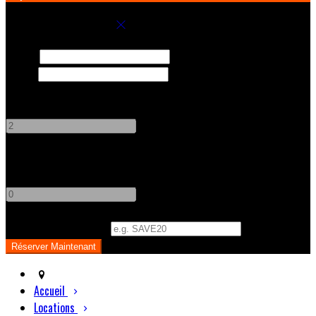
Réservez votre séjour
Arrivée
Départ
Adultes
-
+
Enfants
-
+
Code Promo
(
Optionnel
)
Accueil
Locations