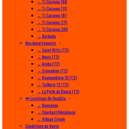
→ Ti Carayou 168
→ Ti Carayou 170
→ Ti Carayou 187
→ Ti Carayou 275
→ Ti Carayou 280
→ Barbuda
Nos Appartements
→ Saint Kitts (T2)
→ Nevis (T2)
→ Aruba (T2)
→ Grenadine (T2)
→ Raymondiere 10 (T2)
→ Tuillerie 12 (T3)
→ La Perle du Bourg (T3)
📢 Locations By DealiGo
→ Kaouanne
→ Courbaril Résidence
→ Village Creole
Conditions de Vente