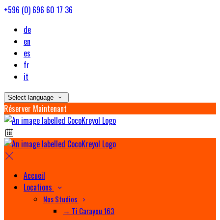
+596 (0) 696 60 17 36
de
en
es
fr
it
Select language
Réserver Maintenant
Accueil
Locations
Nos Studios
→ Ti Carayou 163