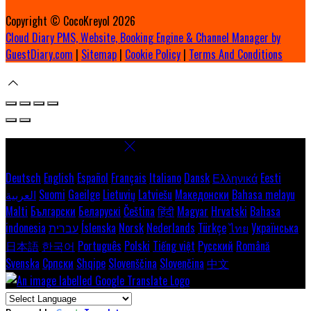
Copyright ©
CocoKreyol 2026
Cloud Diary PMS, Website, Booking Engine & Channel Manager by
GuestDiary.com
|
Sitemap
|
Cookie Policy
|
Terms And Conditions
Select language
Deutsch
English
Español
Français
Italiano
Dansk
Ελληνικά
Eesti
Bahasa melayu
Македонски
Latviešu
Lietuvių
Gaeilge
Suomi
العربية
Malti
Български
Беларускі
Čeština
हिंदी
Magyar
Hrvatski
Bahasa
Українська
ไทย
Türkçe
Nederlands
Norsk
Íslenska
עברית
indonesia
日本語
한국어
Português
Polski
Tiếng việt
Русский
Română
Svenska
Српски
Shqipe
Slovenščina
Slovenčina
中文