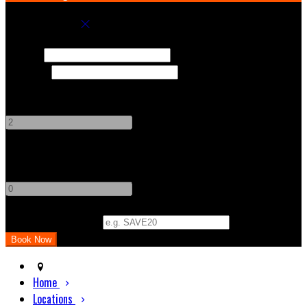
Book your stay
Check In
Check Out
Adults
-
+
Children
-
+
Promo Code (Optional)
Home
Locations