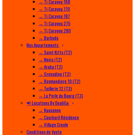
→ Ti Carayou 168
→ Ti Carayou 170
→ Ti Carayou 187
→ Ti Carayou 275
→ Ti Carayou 280
→ Barbuda
Nos Appartements
→ Saint Kitts (T2)
→ Nevis (T2)
→ Aruba (T2)
→ Grenadine (T2)
→ Raymondiere 10 (T2)
→ Tuillerie 12 (T3)
→ La Perle du Bourg (T3)
📢 Locations By DealiGo
→ Kaouanne
→ Courbaril Résidence
→ Village Creole
Conditions de Vente