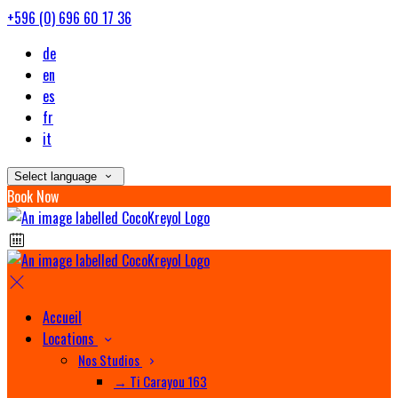
+596 (0) 696 60 17 36
de
en
es
fr
it
Select language
Book Now
Accueil
Locations
Nos Studios
→ Ti Carayou 163