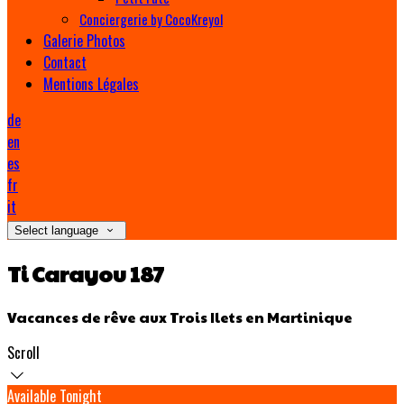
Conciergerie by CocoKreyol
Galerie Photos
Contact
Mentions Légales
de
en
es
fr
it
Select language
Ti Carayou 187
Vacances de rêve aux Trois Ilets en Martinique
Scroll
Available Tonight