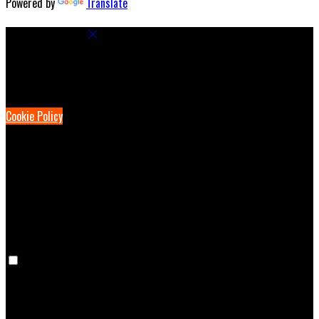
Powered by
Translate
Cookie Settings
Cookies are used to ensure you get the best experience on our
website. This includes showing information in your local language
where available, and e-commerce analytics.
Cookie Policy
Necessary Cookies
Necessary cookies are essential for the website to work. Disabling
these cookies means that you will not be able to use this website.
Preference Cookies
Preference cookies are used to keep track of your preferences, e.g.
the language you have chosen for the website. Disabling these