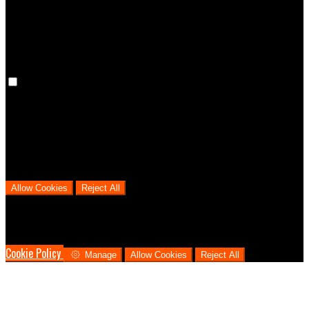
cookies means that your preferences won't be remembered on your
next visit.
Analytical Cookies
We use analytical cookies to help us understand the process that
users go through from visiting our website to booking with us. This
helps us make informed business decisions and offer the best
possible prices.
Allow Cookies
Reject All
Cookies are used to ensure you get the best experience on our
website. This includes showing information in your local language
where available, and e-commerce analytics.
Cookie Policy
Manage
Allow Cookies
Reject All