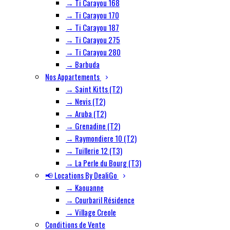
→ Ti Carayou 168
→ Ti Carayou 170
→ Ti Carayou 187
→ Ti Carayou 275
→ Ti Carayou 280
→ Barbuda
Nos Appartements
→ Saint Kitts (T2)
→ Nevis (T2)
→ Aruba (T2)
→ Grenadine (T2)
→ Raymondiere 10 (T2)
→ Tuillerie 12 (T3)
→ La Perle du Bourg (T3)
📢 Locations By DealiGo
→ Kaouanne
→ Courbaril Résidence
→ Village Creole
Conditions de Vente