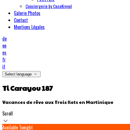
Conciergerie by CocoKreyol
Galerie Photos
Contact
Mentions Légales
de
en
es
fr
it
Select language
Ti Carayou 187
Vacances de rêve aux Trois Ilets en Martinique
Scroll
Available Tonight