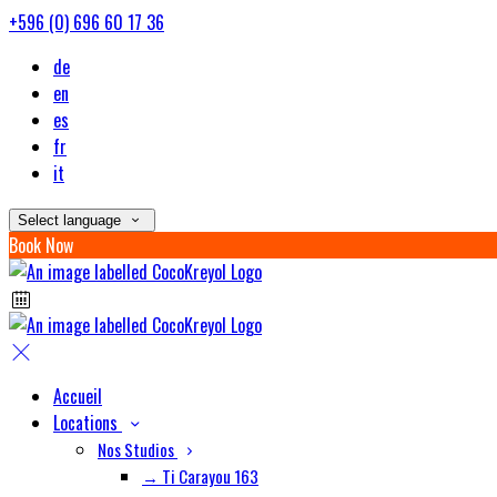
+596 (0) 696 60 17 36
de
en
es
fr
it
Select language
Book Now
Accueil
Locations
Nos Studios
→ Ti Carayou 163