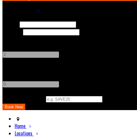
Book your stay
Check In
Check Out
Adults
-
+
Children
-
+
Promo Code
(
Optional
)
Home
Locations