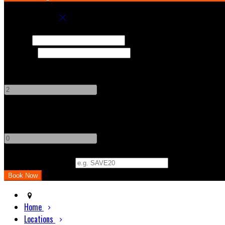
Book your stay
Check In
Check Out
Adults
-
+
Children
-
+
Promo Code (Optional)
Home
Locations