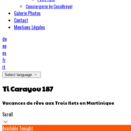
Conciergerie by CocoKreyol
Galerie Photos
Contact
Mentions Légales
de
en
es
fr
it
Select language
Ti Carayou 187
Vacances de rêve aux Trois Ilets en Martinique
Scroll
Available Tonight