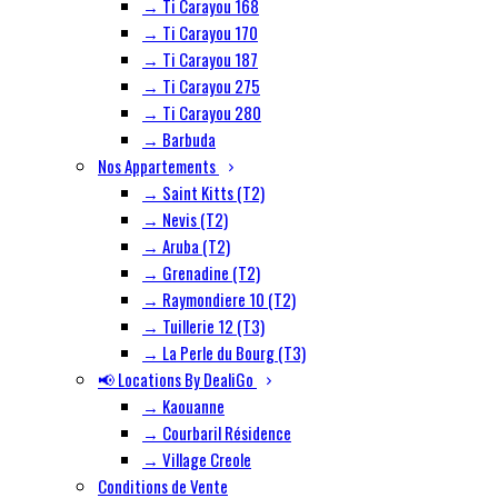
→ Ti Carayou 168
→ Ti Carayou 170
→ Ti Carayou 187
→ Ti Carayou 275
→ Ti Carayou 280
→ Barbuda
Nos Appartements
→ Saint Kitts (T2)
→ Nevis (T2)
→ Aruba (T2)
→ Grenadine (T2)
→ Raymondiere 10 (T2)
→ Tuillerie 12 (T3)
→ La Perle du Bourg (T3)
📢 Locations By DealiGo
→ Kaouanne
→ Courbaril Résidence
→ Village Creole
Conditions de Vente