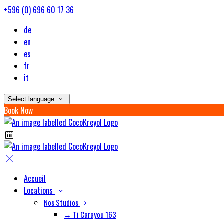
+596 (0) 696 60 17 36
de
en
es
fr
it
Select language
Book Now
Accueil
Locations
Nos Studios
→ Ti Carayou 163