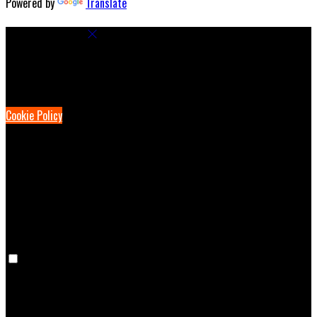
Powered by
Translate
Cookie Settings
Cookies are used to ensure you get the best experience on our
website. This includes showing information in your local language
where available, and e-commerce analytics.
Cookie Policy
Necessary Cookies
Necessary cookies are essential for the website to work. Disabling
these cookies means that you will not be able to use this website.
Preference Cookies
Preference cookies are used to keep track of your preferences, e.g.
the language you have chosen for the website. Disabling these