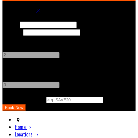
Book your stay
Check In
Check Out
Adults
-
+
Children
-
+
Promo Code (Optional)
Home
Locations