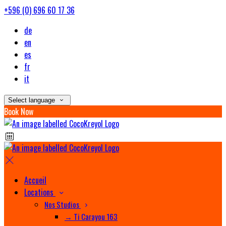
+596 (0) 696 60 17 36
de
en
es
fr
it
Select language
Book Now
Accueil
Locations
Nos Studios
→ Ti Carayou 163