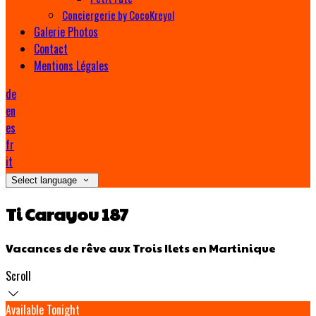
Conciergerie by CocoKreyol
Galerie Photos
Contact
Mentions Légales
de
en
es
fr
it
Select language
Ti Carayou 187
Vacances de rêve aux Trois Ilets en Martinique
Scroll
Available Tonight