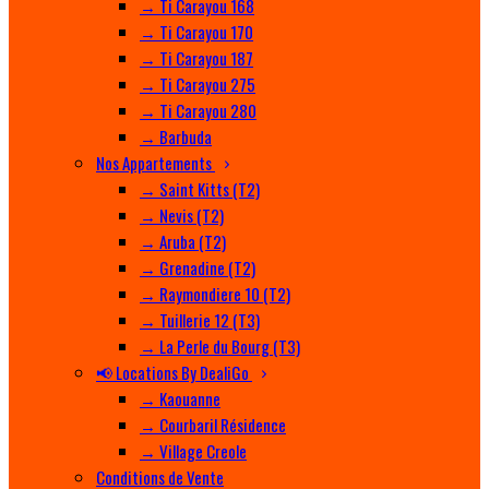
→ Ti Carayou 168
→ Ti Carayou 170
→ Ti Carayou 187
→ Ti Carayou 275
→ Ti Carayou 280
→ Barbuda
Nos Appartements
→ Saint Kitts (T2)
→ Nevis (T2)
→ Aruba (T2)
→ Grenadine (T2)
→ Raymondiere 10 (T2)
→ Tuillerie 12 (T3)
→ La Perle du Bourg (T3)
📢 Locations By DealiGo
→ Kaouanne
→ Courbaril Résidence
→ Village Creole
Conditions de Vente