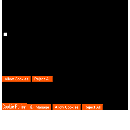
cookies means that your preferences won't be remembered on your
next visit.
Analytical Cookies
We use analytical cookies to help us understand the process that
users go through from visiting our website to booking with us. This
helps us make informed business decisions and offer the best
possible prices.
Allow Cookies
Reject All
Cookies are used to ensure you get the best experience on our
website. This includes showing information in your local language
where available, and e-commerce analytics.
Cookie Policy
Manage
Allow Cookies
Reject All