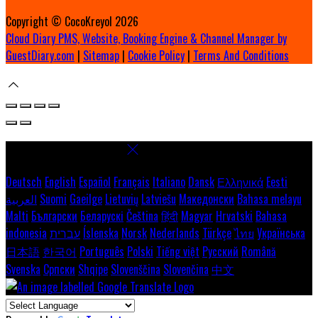
Copyright ©
CocoKreyol 2026
Cloud Diary PMS, Website, Booking Engine & Channel Manager by
GuestDiary.com
|
Sitemap
|
Cookie Policy
|
Terms And Conditions
Select language
Deutsch
English
Español
Français
Italiano
Dansk
Ελληνικά
Eesti
Bahasa melayu
Македонски
Latviešu
Lietuvių
Gaeilge
Suomi
العربية
Malti
Български
Беларускі
Čeština
हिंदी
Magyar
Hrvatski
Bahasa
Українська
ไทย
Türkçe
Nederlands
Norsk
Íslenska
עברית
indonesia
日本語
한국어
Português
Polski
Tiếng việt
Русский
Română
Svenska
Српски
Shqipe
Slovenščina
Slovenčina
中文