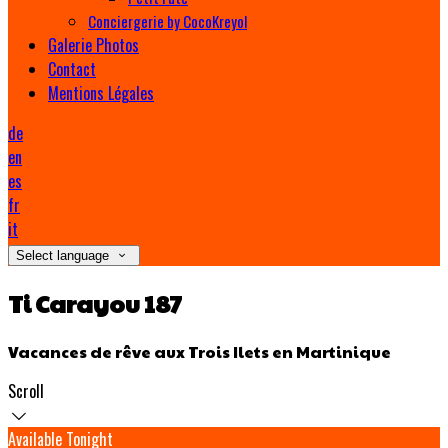
Conciergerie by CocoKreyol
Galerie Photos
Contact
Mentions Légales
de
en
es
fr
it
Select language
Ti Carayou 187
Vacances de rêve aux Trois Ilets en Martinique
Scroll
Available Tonight