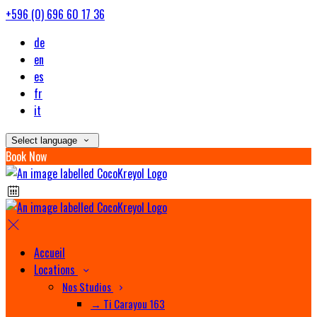
+596 (0) 696 60 17 36
de
en
es
fr
it
Select language
Book Now
Accueil
Locations
Nos Studios
→ Ti Carayou 163