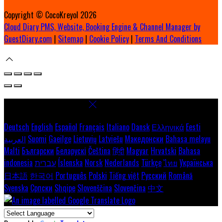
Copyright ©
CocoKreyol 2026
Cloud Diary PMS, Website, Booking Engine & Channel Manager by
GuestDiary.com
|
Sitemap
|
Cookie Policy
|
Terms And Conditions
Select language
Deutsch
English
Español
Français
Italiano
Dansk
Ελληνικά
Eesti
العربية
Suomi
Gaeilge
Lietuvių
Latviešu
Македонски
Bahasa melayu
Malti
Български
Беларускі
Čeština
हिंदी
Magyar
Hrvatski
Bahasa
indonesia
עברית
Íslenska
Norsk
Nederlands
Türkçe
ไทย
Українська
日本語
한국어
Português
Polski
Tiếng việt
Русский
Română
Svenska
Српски
Shqipe
Slovenščina
Slovenčina
中文