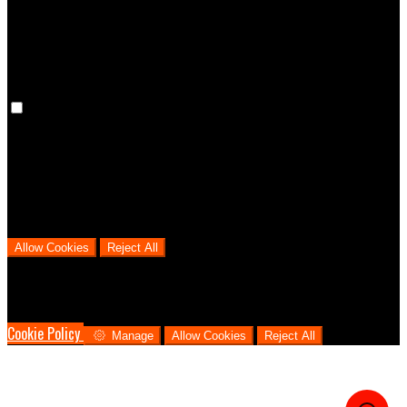
cookies means that your preferences won't be remembered on your
next visit.
Analytical Cookies
We use analytical cookies to help us understand the process that
users go through from visiting our website to booking with us. This
helps us make informed business decisions and offer the best
possible prices.
Allow Cookies
Reject All
Cookies are used to ensure you get the best experience on our
website. This includes showing information in your local language
where available, and e-commerce analytics.
Cookie Policy
Manage
Allow Cookies
Reject All