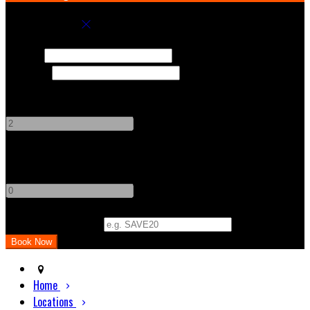
Book your stay
Check In
Check Out
Adults
-
+
Children
-
+
Promo Code (Optional)
Home
Locations