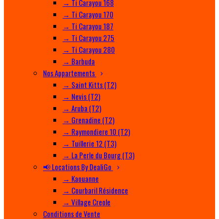
→ Ti Carayou 168
→ Ti Carayou 170
→ Ti Carayou 187
→ Ti Carayou 275
→ Ti Carayou 280
→ Barbuda
Nos Appartements
→ Saint Kitts (T2)
→ Nevis (T2)
→ Aruba (T2)
→ Grenadine (T2)
→ Raymondiere 10 (T2)
→ Tuillerie 12 (T3)
→ La Perle du Bourg (T3)
📢 Locations By DealiGo
→ Kaouanne
→ Courbaril Résidence
→ Village Creole
Conditions de Vente