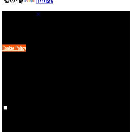
Powered by
Translate
Cookie Settings
Cookies are used to ensure you get the best experience on our
website. This includes showing information in your local language
where available, and e-commerce analytics.
Cookie Policy
Necessary Cookies
Necessary cookies are essential for the website to work. Disabling
these cookies means that you will not be able to use this website.
Preference Cookies
Preference cookies are used to keep track of your preferences, e.g.
the language you have chosen for the website. Disabling these