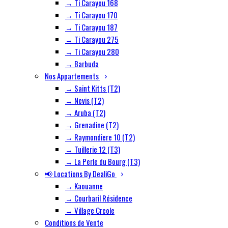
→ Ti Carayou 168
→ Ti Carayou 170
→ Ti Carayou 187
→ Ti Carayou 275
→ Ti Carayou 280
→ Barbuda
Nos Appartements
→ Saint Kitts (T2)
→ Nevis (T2)
→ Aruba (T2)
→ Grenadine (T2)
→ Raymondiere 10 (T2)
→ Tuillerie 12 (T3)
→ La Perle du Bourg (T3)
📢 Locations By DealiGo
→ Kaouanne
→ Courbaril Résidence
→ Village Creole
Conditions de Vente