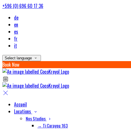
+596 (0) 696 60 17 36
de
en
es
fr
it
Select language
Book Now
Accueil
Locations
Nos Studios
→ Ti Carayou 163