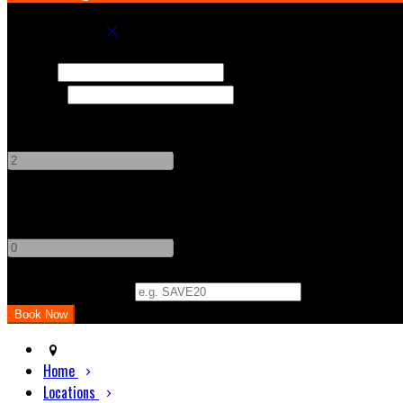
Book your stay
Check In
Check Out
Adults
-
+
Children
-
+
Promo Code (Optional)
Home
Locations