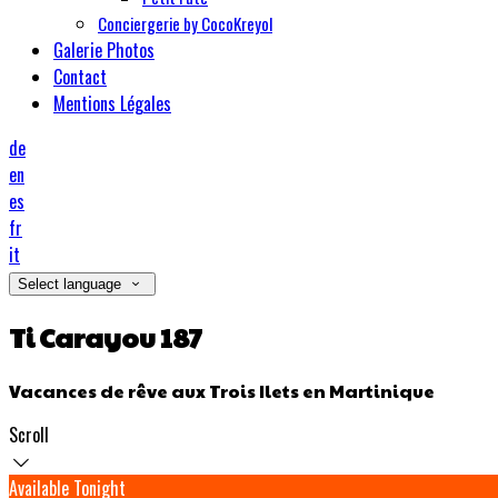
Conciergerie by CocoKreyol
Galerie Photos
Contact
Mentions Légales
de
en
es
fr
it
Select language
Ti Carayou 187
Vacances de rêve aux Trois Ilets en Martinique
Scroll
Available Tonight