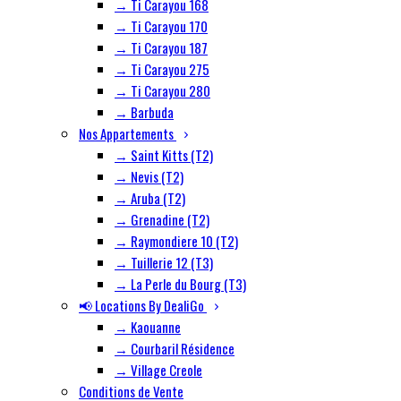
→ Ti Carayou 168
→ Ti Carayou 170
→ Ti Carayou 187
→ Ti Carayou 275
→ Ti Carayou 280
→ Barbuda
Nos Appartements
→ Saint Kitts (T2)
→ Nevis (T2)
→ Aruba (T2)
→ Grenadine (T2)
→ Raymondiere 10 (T2)
→ Tuillerie 12 (T3)
→ La Perle du Bourg (T3)
📢 Locations By DealiGo
→ Kaouanne
→ Courbaril Résidence
→ Village Creole
Conditions de Vente