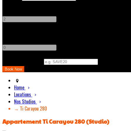
Adults
-
+
Children
-
+
Promo Code (Optional)
Home
Locations
Nos Studios
→ Ti Carayou 280
Appartement Ti Carayou 280 (Studio)