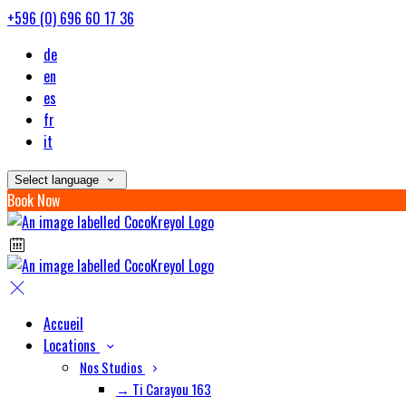
+596 (0) 696 60 17 36
de
en
es
fr
it
Select language
Book Now
Accueil
Locations
Nos Studios
→ Ti Carayou 163