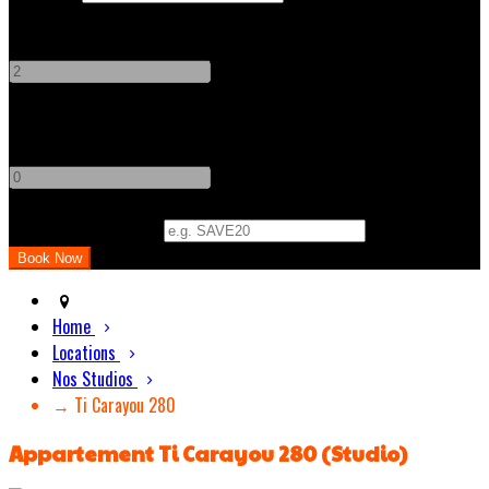
Adults
-
+
Children
-
+
Promo Code (Optional)
Home
Locations
Nos Studios
→ Ti Carayou 280
Appartement Ti Carayou 280 (Studio)