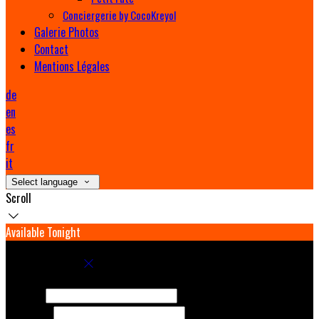
Conciergerie by CocoKreyol
Galerie Photos
Contact
Mentions Légales
de
en
es
fr
it
Select language
Scroll
Available Tonight
Book your stay
Check In
Check Out