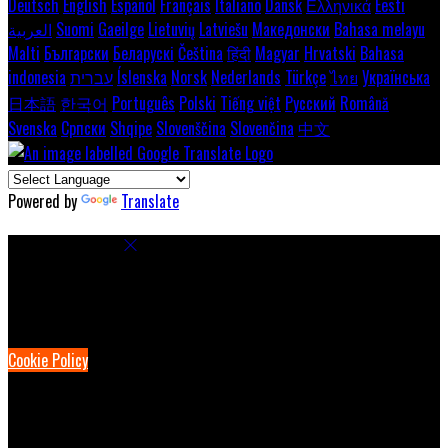
Deutsch
English
Español
Français
Italiano
Dansk
Ελληνικά
Eesti
العربية
Suomi
Gaeilge
Lietuvių
Latviešu
Македонски
Bahasa melayu
Malti
Български
Беларускі
Čeština
हिंदी
Magyar
Hrvatski
Bahasa
indonesia
עברית
Íslenska
Norsk
Nederlands
Türkçe
ไทย
Українська
日本語
한국어
Português
Polski
Tiếng việt
Русский
Română
Svenska
Српски
Shqipe
Slovenščina
Slovenčina
中文
Powered by
Translate
Cookie Settings
Cookies are used to ensure you get the best experience on our
website. This includes showing information in your local language
where available, and e-commerce analytics.
Cookie Policy
Necessary Cookies