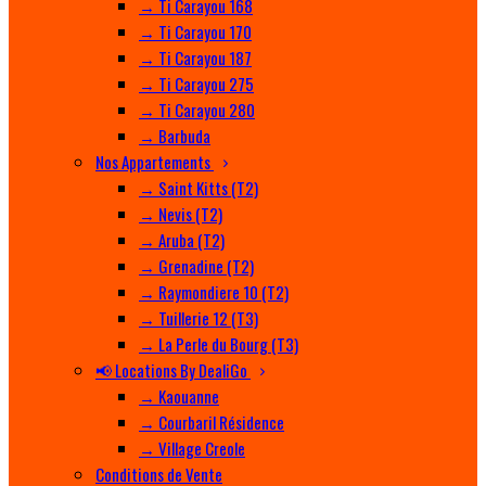
→ Ti Carayou 168
→ Ti Carayou 170
→ Ti Carayou 187
→ Ti Carayou 275
→ Ti Carayou 280
→ Barbuda
Nos Appartements
→ Saint Kitts (T2)
→ Nevis (T2)
→ Aruba (T2)
→ Grenadine (T2)
→ Raymondiere 10 (T2)
→ Tuillerie 12 (T3)
→ La Perle du Bourg (T3)
📢 Locations By DealiGo
→ Kaouanne
→ Courbaril Résidence
→ Village Creole
Conditions de Vente