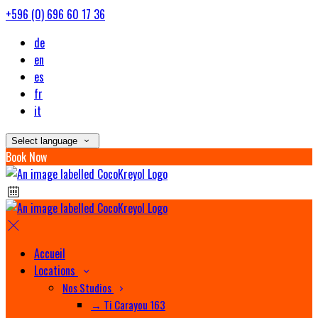
+596 (0) 696 60 17 36
de
en
es
fr
it
Select language
Book Now
Accueil
Locations
Nos Studios
→ Ti Carayou 163