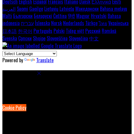
Deutsch
English
Español
Français
Italiano
Dansk
Ελληνικά
Eesti
العربية
Suomi
Gaeilge
Lietuvių
Latviešu
Македонски
Bahasa melayu
Malti
Български
Беларускі
Čeština
हिंदी
Magyar
Hrvatski
Bahasa
indonesia
עברית
Íslenska
Norsk
Nederlands
Türkçe
ไทย
Українська
日本語
한국어
Português
Polski
Tiếng việt
Русский
Română
Svenska
Српски
Shqipe
Slovenščina
Slovenčina
中文
Powered by
Translate
Cookie Settings
Cookies are used to ensure you get the best experience on our
website. This includes showing information in your local language
where available, and e-commerce analytics.
Cookie Policy
Necessary Cookies