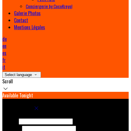
Conciergerie by CocoKreyol
Galerie Photos
Contact
Mentions Légales
de
en
es
fr
it
Select language
Scroll
Available Tonight
Book your stay
Check In
Check Out