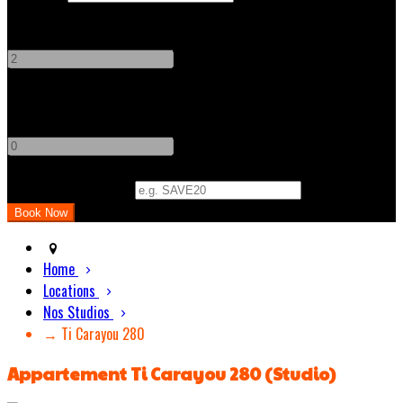
Adults
-
+
Children
-
+
Promo Code (Optional)
Home
Locations
Nos Studios
→ Ti Carayou 280
Appartement Ti Carayou 280 (Studio)