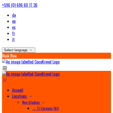
+596 (0) 696 60 17 36
de
en
es
fr
it
Select language
Book Now
Accueil
Locations
Nos Studios
→ Ti Carayou 163