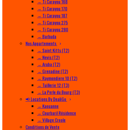
→ Ti Carayou 168
→ Ti Carayou 170
→ Ti Carayou 187
→ Ti Carayou 275
→ Ti Carayou 280
→ Barbuda
Nos Appartements
→ Saint Kitts (T2)
→ Nevis (T2)
→ Aruba (T2)
→ Grenadine (T2)
→ Raymondiere 10 (T2)
→ Tuillerie 12 (T3)
→ La Perle du Bourg (T3)
📢 Locations By DealiGo
→ Kaouanne
→ Courbaril Résidence
→ Village Creole
Conditions de Vente