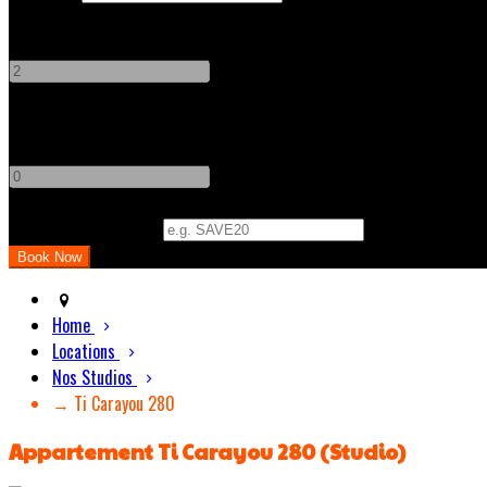
Adults
-
+
Children
-
+
Promo Code (Optional)
Home
Locations
Nos Studios
→ Ti Carayou 280
Appartement Ti Carayou 280 (Studio)