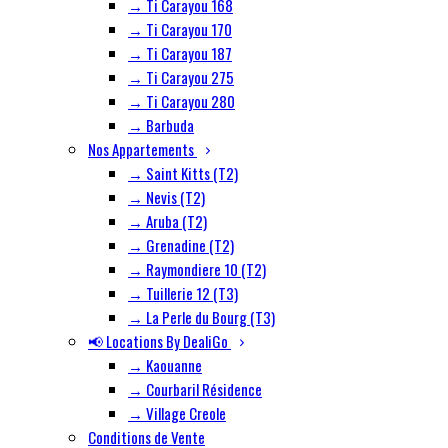
→ Ti Carayou 168
→ Ti Carayou 170
→ Ti Carayou 187
→ Ti Carayou 275
→ Ti Carayou 280
→ Barbuda
Nos Appartements
→ Saint Kitts (T2)
→ Nevis (T2)
→ Aruba (T2)
→ Grenadine (T2)
→ Raymondiere 10 (T2)
→ Tuillerie 12 (T3)
→ La Perle du Bourg (T3)
📢 Locations By DealiGo
→ Kaouanne
→ Courbaril Résidence
→ Village Creole
Conditions de Vente