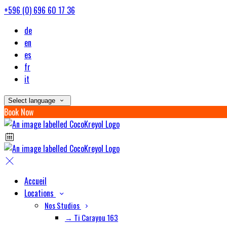
+596 (0) 696 60 17 36
de
en
es
fr
it
Select language
Book Now
Accueil
Locations
Nos Studios
→ Ti Carayou 163