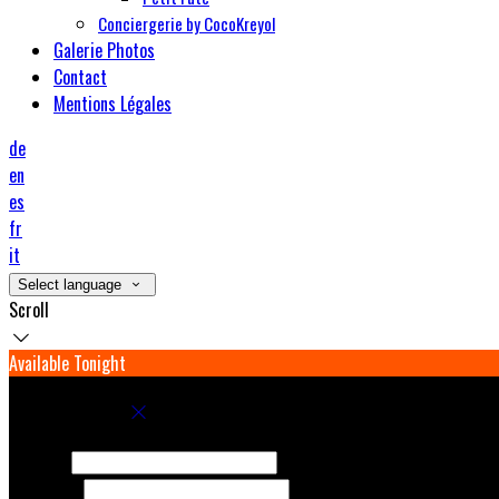
Conciergerie by CocoKreyol
Galerie Photos
Contact
Mentions Légales
de
en
es
fr
it
Select language
Scroll
Available Tonight
Book your stay
Check In
Check Out