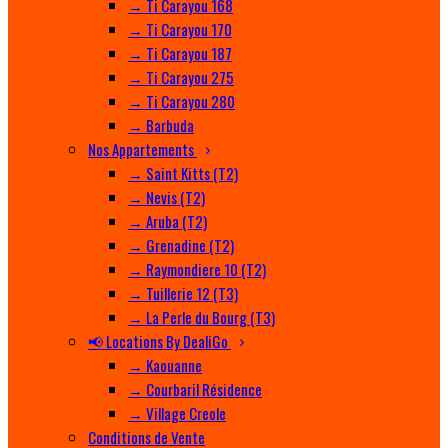
→ Ti Carayou 168
→ Ti Carayou 170
→ Ti Carayou 187
→ Ti Carayou 275
→ Ti Carayou 280
→ Barbuda
Nos Appartements
→ Saint Kitts (T2)
→ Nevis (T2)
→ Aruba (T2)
→ Grenadine (T2)
→ Raymondiere 10 (T2)
→ Tuillerie 12 (T3)
→ La Perle du Bourg (T3)
📢 Locations By DealiGo
→ Kaouanne
→ Courbaril Résidence
→ Village Creole
Conditions de Vente