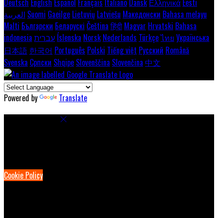
Deutsch
English
Español
Français
Italiano
Dansk
Ελληνικά
Eesti
العربية
Suomi
Gaeilge
Lietuvių
Latviešu
Македонски
Bahasa melayu
Malti
Български
Беларускі
Čeština
हिंदी
Magyar
Hrvatski
Bahasa
indonesia
עברית
Íslenska
Norsk
Nederlands
Türkçe
ไทย
Українська
日本語
한국어
Português
Polski
Tiếng việt
Русский
Română
Svenska
Српски
Shqipe
Slovenščina
Slovenčina
中文
Powered by
Translate
Cookie Settings
Cookies are used to ensure you get the best experience on our
website. This includes showing information in your local language
where available, and e-commerce analytics.
Cookie Policy
Necessary Cookies