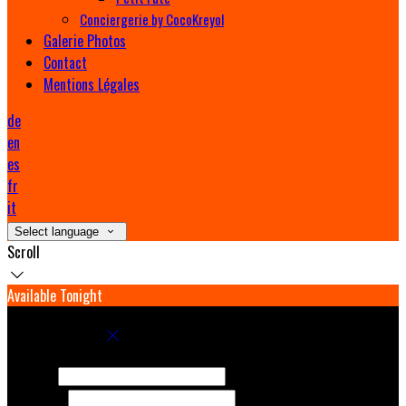
Conciergerie by CocoKreyol
Galerie Photos
Contact
Mentions Légales
de
en
es
fr
it
Select language
Scroll
Available Tonight
Book your stay
Check In
Check Out