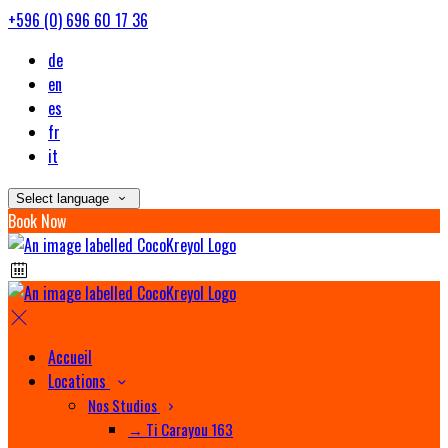
+596 (0) 696 60 17 36
de
en
es
fr
it
Select language
Book Now
Accueil
Locations
Nos Studios
→ Ti Carayou 163