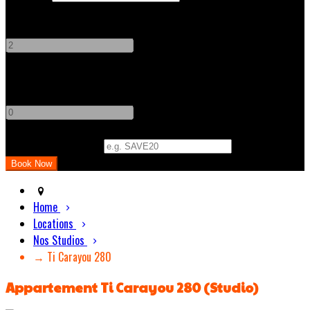
Adults
-
+
Children
-
+
Promo Code (Optional)
Home
Locations
Nos Studios
→ Ti Carayou 280
Appartement Ti Carayou 280 (Studio)