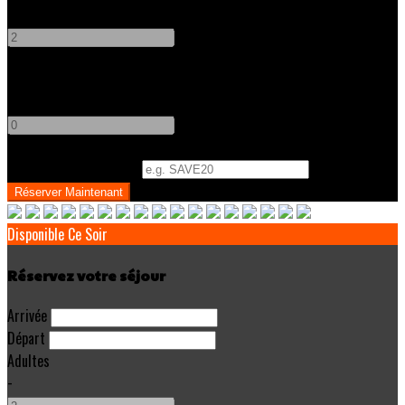
-
+
Enfants
-
+
Code Promo
(
Optionnel
)
Disponible Ce Soir
Réservez votre séjour
Arrivée
Départ
Adultes
-