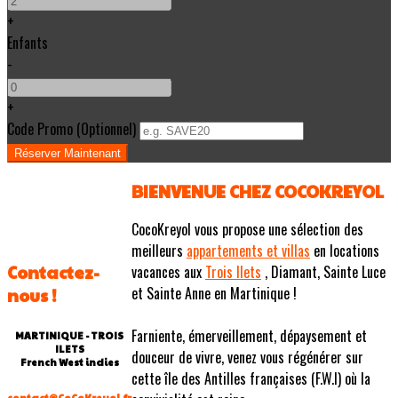
+
Enfants
-
+
Code Promo
(
Optionnel
)
BIENVENUE CHEZ COCOKREYOL
CocoKreyol vous propose une sélection des
meilleurs
appartements et villas
en locations
Contactez-
vacances aux
Trois Ilets
, Diamant, Sainte Luce
et Sainte Anne en Martinique !
nous !
Farniente, émerveillement, dépaysement et
MARTINIQUE - TROIS
ILETS
douceur de vivre, venez vous régénérer sur
French West indies
cette île des Antilles françaises (F.W.I) où la
contact@CoCoKreyol.fr