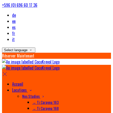
+596 (0) 696 60 17 36
de
en
es
fr
it
Select language
Réserver Maintenant
Accueil
Locations
Nos Studios
→ Ti Carayou 163
→ Ti Carayou 168