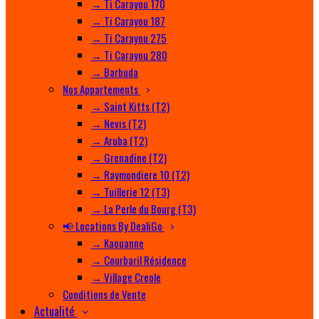
→ Ti Carayou 170
→ Ti Carayou 187
→ Ti Carayou 275
→ Ti Carayou 280
→ Barbuda
Nos Appartements
→ Saint Kitts (T2)
→ Nevis (T2)
→ Aruba (T2)
→ Grenadine (T2)
→ Raymondiere 10 (T2)
→ Tuillerie 12 (T3)
→ La Perle du Bourg (T3)
📢 Locations By DealiGo
→ Kaouanne
→ Courbaril Résidence
→ Village Creole
Conditions de Vente
Actualité