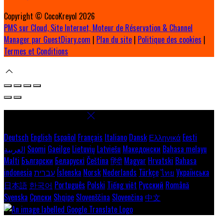
Copyright ©
CocoKreyol 2026
PMS sur Cloud, Site Internet, Moteur de Réservation & Channel
Manager par GuestDiary.com
|
Plan du site
|
Politique des cookies
|
Termes et Conditions
Select language
Deutsch
English
Español
Français
Italiano
Dansk
Ελληνικά
Eesti
العربية
Suomi
Gaeilge
Lietuvių
Latviešu
Македонски
Bahasa melayu
Malti
Български
Беларускі
Čeština
हिंदी
Magyar
Hrvatski
Bahasa
indonesia
עברית
Íslenska
Norsk
Nederlands
Türkçe
ไทย
Українська
日本語
한국어
Português
Polski
Tiếng việt
Русский
Română
Svenska
Српски
Shqipe
Slovenščina
Slovenčina
中文