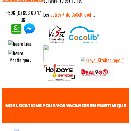
convivialité est reine.
+596 (0) 696 60 17
Les
petits
+ de CoCoKreyol
...
36
Lieu :
Martinique :
NOS LOCATIONS POUR VOS VACANCES EN MARTINIQUE