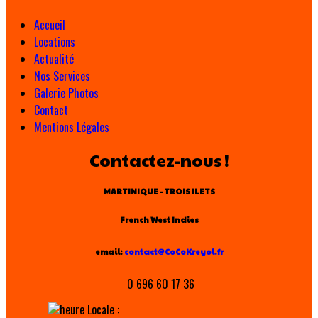
Accueil
Locations
Actualité
Nos Services
Galerie Photos
Contact
Mentions Légales
Contactez-nous !
MARTINIQUE - TROIS ILETS
French West Indies
email:
contact@CoCoKreyol.fr
0 696 60 17 36
Locale :