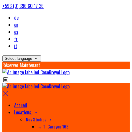
+596 (0) 696 60 17 36
de
en
es
fr
it
Select language
Réserver Maintenant
Accueil
Locations
Nos Studios
→ Ti Carayou 163