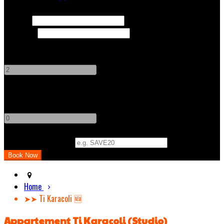
Check In
Check Out
Adults
-
+
Children
-
+
Promo Code (Optional)
Home
➤➤ Ti Karacoli 🆕
Appartement Ti Karacoli (Studio)