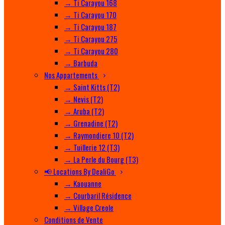
→ Ti Carayou 168
→ Ti Carayou 170
→ Ti Carayou 187
→ Ti Carayou 275
→ Ti Carayou 280
→ Barbuda
Nos Appartements
→ Saint Kitts (T2)
→ Nevis (T2)
→ Aruba (T2)
→ Grenadine (T2)
→ Raymondiere 10 (T2)
→ Tuillerie 12 (T3)
→ La Perle du Bourg (T3)
📢 Locations By DealiGo
→ Kaouanne
→ Courbaril Résidence
→ Village Creole
Conditions de Vente