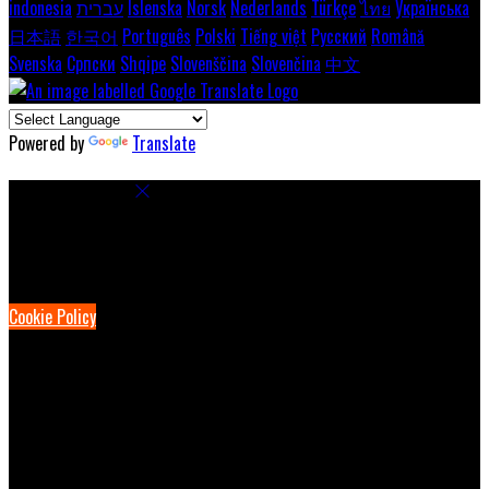
indonesia
עברית
Íslenska
Norsk
Nederlands
Türkçe
ไทย
Українська
日本語
한국어
Português
Polski
Tiếng việt
Русский
Română
Svenska
Српски
Shqipe
Slovenščina
Slovenčina
中文
Powered by
Translate
Cookie Settings
Cookies are used to ensure you get the best experience on our
website. This includes showing information in your local language
where available, and e-commerce analytics.
Cookie Policy
Necessary Cookies
Necessary cookies are essential for the website to work. Disabling
these cookies means that you will not be able to use this website.
Preference Cookies