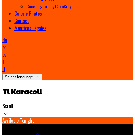
Conciergerie by CocoKreyol
Galerie Photos
Contact
Mentions Légales
de
en
es
fr
it
Select language
Ti Karacoli
Scroll
Available Tonight
Book your stay