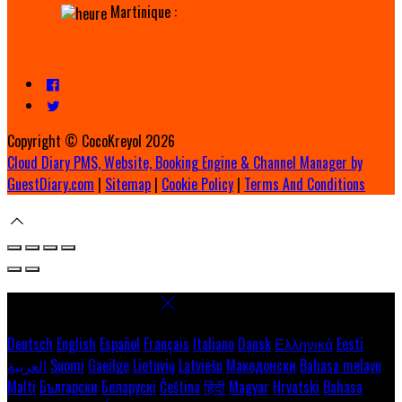
Martinique :
Copyright ©
CocoKreyol 2026
Cloud Diary PMS, Website, Booking Engine & Channel Manager by
GuestDiary.com
|
Sitemap
|
Cookie Policy
|
Terms And Conditions
Select language
Deutsch
English
Español
Français
Italiano
Dansk
Ελληνικά
Eesti
العربية
Suomi
Gaeilge
Lietuvių
Latviešu
Македонски
Bahasa melayu
Malti
Български
Беларускі
Čeština
हिंदी
Magyar
Hrvatski
Bahasa