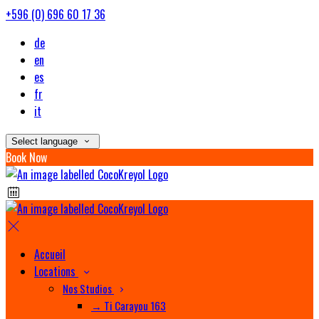
+596 (0) 696 60 17 36
de
en
es
fr
it
Select language
Book Now
Accueil
Locations
Nos Studios
→ Ti Carayou 163