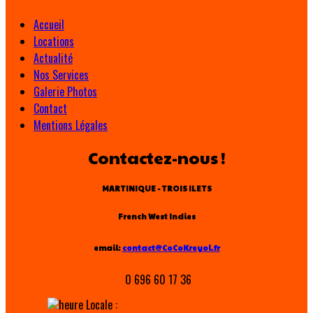
Accueil
Locations
Actualité
Nos Services
Galerie Photos
Contact
Mentions Légales
Contactez-nous !
MARTINIQUE - TROIS ILETS
French West Indies
email:
contact@CoCoKreyol.fr
0 696 60 17 36
Locale :