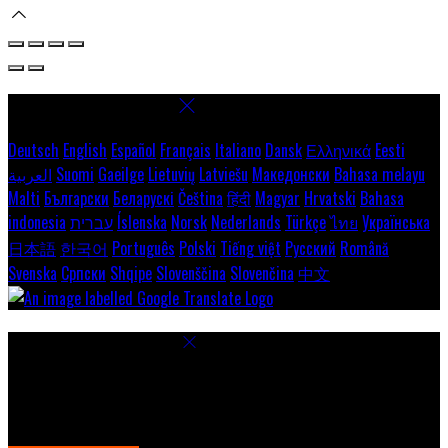
Select language
Deutsch
English
Español
Français
Italiano
Dansk
Ελληνικά
Eesti
العربية
Suomi
Gaeilge
Lietuvių
Latviešu
Македонски
Bahasa melayu
Malti
Български
Беларускі
Čeština
हिंदी
Magyar
Hrvatski
Bahasa
indonesia
עברית
Íslenska
Norsk
Nederlands
Türkçe
ไทย
Українська
日本語
한국어
Português
Polski
Tiếng việt
Русский
Română
Svenska
Српски
Shqipe
Slovenščina
Slovenčina
中文
Paramètres des cookies
Pour assurer une expérience optimale sur notre site, nous utilisons
des cookies. Cela permet notamment d'afficher des informations
dans votre langue locale, et de collecter des données e-commerce.