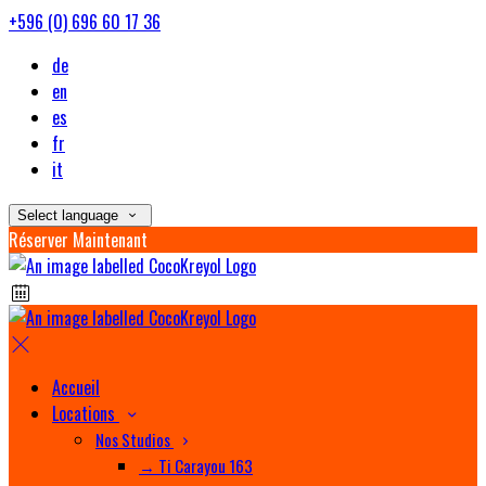
+596 (0) 696 60 17 36
de
en
es
fr
it
Select language
Réserver Maintenant
Accueil
Locations
Nos Studios
→ Ti Carayou 163