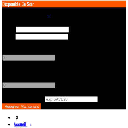
Disponible Ce Soir
Réservez votre séjour
Arrivée
Départ
Adultes
-
+
Enfants
-
+
Code Promo
(
Optionnel
)
Accueil