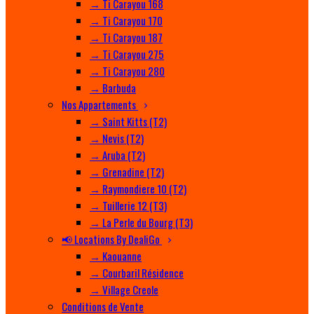
→ Ti Carayou 168
→ Ti Carayou 170
→ Ti Carayou 187
→ Ti Carayou 275
→ Ti Carayou 280
→ Barbuda
Nos Appartements
→ Saint Kitts (T2)
→ Nevis (T2)
→ Aruba (T2)
→ Grenadine (T2)
→ Raymondiere 10 (T2)
→ Tuillerie 12 (T3)
→ La Perle du Bourg (T3)
📢 Locations By DealiGo
→ Kaouanne
→ Courbaril Résidence
→ Village Creole
Conditions de Vente