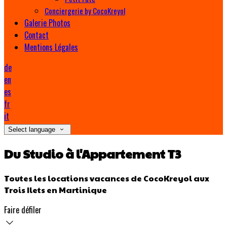
Conciergerie by CocoKreyol
Galerie Photos
Contact
Mentions Légales
de
en
es
fr
it
Select language
Du Studio à l'Appartement T3
Toutes les locations vacances de CocoKreyol aux
Trois Ilets en Martinique
Faire défiler