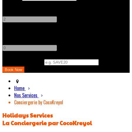
Adults
-
+
Children
-
+
Promo Code (Optional)
Home
Nos Services
Conciergerie by CocoKreyol
Holidays Services
La Conciergerie par CocoKreyol