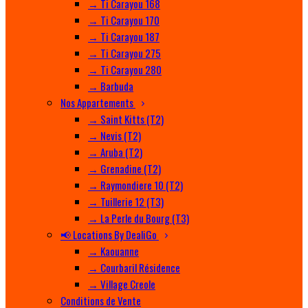
→ Ti Carayou 168
→ Ti Carayou 170
→ Ti Carayou 187
→ Ti Carayou 275
→ Ti Carayou 280
→ Barbuda
Nos Appartements
→ Saint Kitts (T2)
→ Nevis (T2)
→ Aruba (T2)
→ Grenadine (T2)
→ Raymondiere 10 (T2)
→ Tuillerie 12 (T3)
→ La Perle du Bourg (T3)
📢 Locations By DealiGo
→ Kaouanne
→ Courbaril Résidence
→ Village Creole
Conditions de Vente