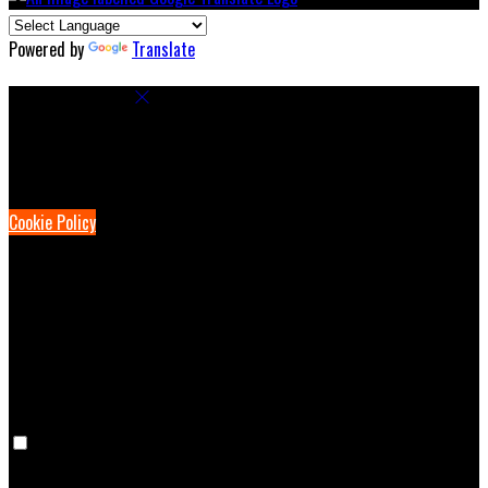
Powered by
Translate
Cookie Settings
Cookies are used to ensure you get the best experience on our
website. This includes showing information in your local language
where available, and e-commerce analytics.
Cookie Policy
Necessary Cookies
Necessary cookies are essential for the website to work. Disabling
these cookies means that you will not be able to use this website.
Preference Cookies
Preference cookies are used to keep track of your preferences, e.g.