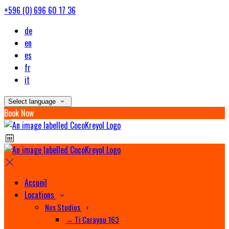
+596 (0) 696 60 17 36
de
en
es
fr
it
Select language
Book Now
Accueil
Locations
Nos Studios
→ Ti Carayou 163