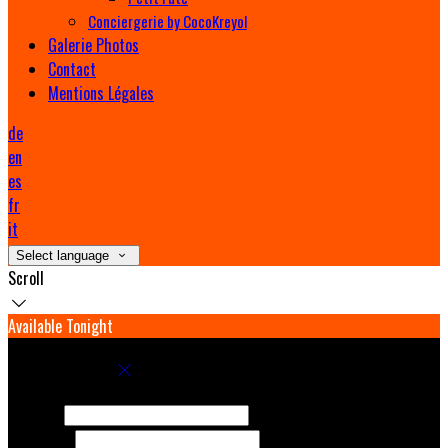
Conciergerie by CocoKreyol
Galerie Photos
Contact
Mentions Légales
de
en
es
fr
it
Select language
Scroll
Available Tonight
Book your stay
Check In
Check Out