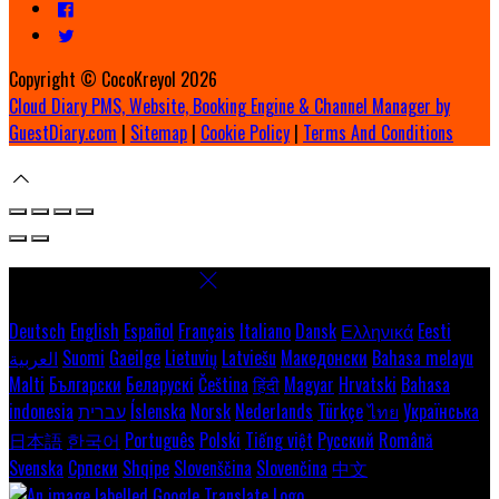
Copyright ©
CocoKreyol 2026
Cloud Diary PMS, Website, Booking Engine & Channel Manager by
GuestDiary.com
|
Sitemap
|
Cookie Policy
|
Terms And Conditions
Select language
Deutsch
English
Español
Français
Italiano
Dansk
Ελληνικά
Eesti
العربية
Suomi
Gaeilge
Lietuvių
Latviešu
Македонски
Bahasa melayu
Malti
Български
Беларускі
Čeština
हिंदी
Magyar
Hrvatski
Bahasa
indonesia
עברית
Íslenska
Norsk
Nederlands
Türkçe
ไทย
Українська
日本語
한국어
Português
Polski
Tiếng việt
Русский
Română
Svenska
Српски
Shqipe
Slovenščina
Slovenčina
中文