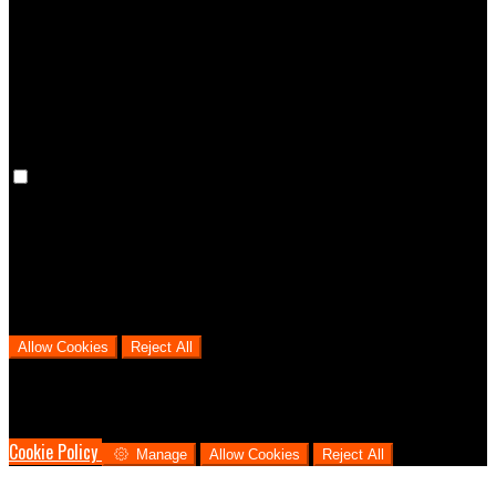
the language you have chosen for the website. Disabling these
cookies means that your preferences won't be remembered on your
next visit.
Analytical Cookies
We use analytical cookies to help us understand the process that
users go through from visiting our website to booking with us. This
helps us make informed business decisions and offer the best
possible prices.
Allow Cookies
Reject All
Cookies are used to ensure you get the best experience on our
website. This includes showing information in your local language
where available, and e-commerce analytics.
Cookie Policy
Manage
Allow Cookies
Reject All