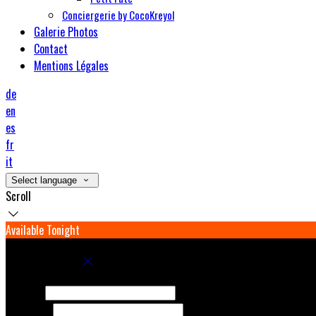
Conciergerie by CocoKreyol
Galerie Photos
Contact
Mentions Légales
de
en
es
fr
it
Select language
Scroll
Available Tonight
Book your stay
Check In
Check Out