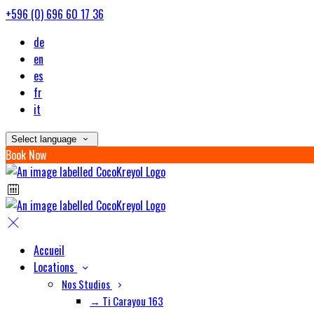
+596 (0) 696 60 17 36
de
en
es
fr
it
Select language
Book Now
Accueil
Locations
Nos Studios
→ Ti Carayou 163