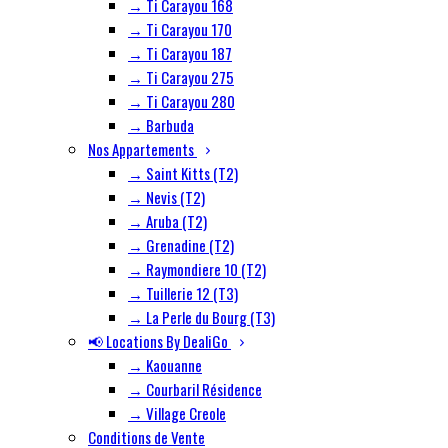
→ Ti Carayou 168
→ Ti Carayou 170
→ Ti Carayou 187
→ Ti Carayou 275
→ Ti Carayou 280
→ Barbuda
Nos Appartements
→ Saint Kitts (T2)
→ Nevis (T2)
→ Aruba (T2)
→ Grenadine (T2)
→ Raymondiere 10 (T2)
→ Tuillerie 12 (T3)
→ La Perle du Bourg (T3)
📢 Locations By DealiGo
→ Kaouanne
→ Courbaril Résidence
→ Village Creole
Conditions de Vente