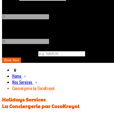
Adults
-
+
Children
-
+
Promo Code (Optional)
Home
Nos Services
Conciergerie by CocoKreyol
Holidays Services
La Conciergerie par CocoKreyol