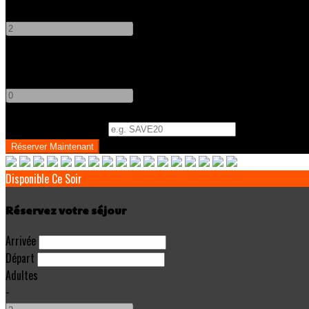
-
+
Enfants
-
+
Code Promo
(
Optionnel
)
Disponible Ce Soir
Réservez votre séjour
Arrivée
Départ
Adultes
-