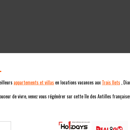
L
eilleurs
appartements et villas
en locations vacances aux
Trois Ilets
, Dia
eur de vivre, venez vous régénérer sur cette île des Antilles françaises (F