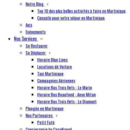
Notre Blog
Top 10 des plus belles activités à faire en Martinique
Conseils pour votre séjour en Martinique
Avis
Evénements
Nos Services
Se Restaurer
Se Déplacer
Horaire Blue Lines
Locations de Voiture
Taxi Martinique
Compagnies Aériennes
Horaire Bus Trois Ilets - Le Marin
Horaire Bus Beaufond - Anse Mitan
Horaire Bus Trois Ilets - Le Diamant
Plongée en Martinique
Nos Partenaires
Petit Futé
Conciergerie by CocoKreyol