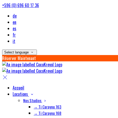
+596 (0) 696 60 17 36
de
en
es
fr
it
Select language
Réserver Maintenant
Accueil
Locations
Nos Studios
→ Ti Carayou 163
→ Ti Carayou 168