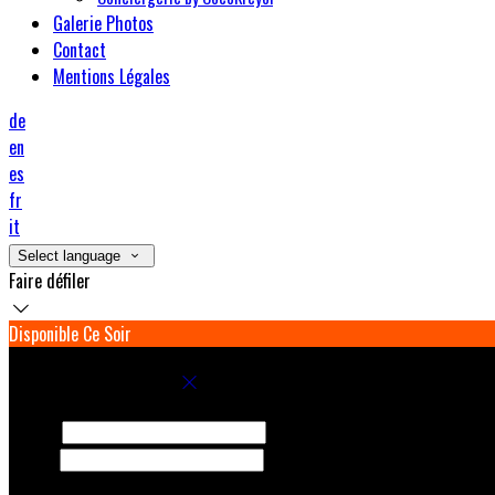
Galerie Photos
Contact
Mentions Légales
de
en
es
fr
it
Select language
Faire défiler
Disponible Ce Soir
Réservez votre séjour
Arrivée
Départ
Adultes