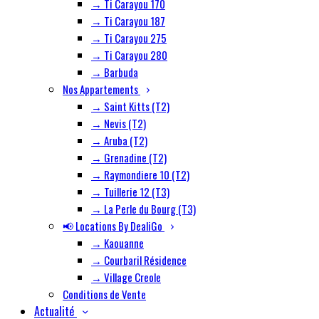
→ Ti Carayou 170
→ Ti Carayou 187
→ Ti Carayou 275
→ Ti Carayou 280
→ Barbuda
Nos Appartements
→ Saint Kitts (T2)
→ Nevis (T2)
→ Aruba (T2)
→ Grenadine (T2)
→ Raymondiere 10 (T2)
→ Tuillerie 12 (T3)
→ La Perle du Bourg (T3)
📢 Locations By DealiGo
→ Kaouanne
→ Courbaril Résidence
→ Village Creole
Conditions de Vente
Actualité