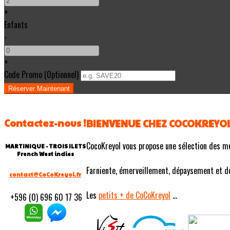
+
Enfants
-
+
Code Promo
(
Optionnel
)
Contactez-nous !
BIENVENUE CHEZ COCOKREYO
CocoKreyol vous propose une sélection des m
MARTINIQUE - TROIS ILETS
French West indies
Farniente, émerveillement, dépaysement et douc
contact@CoCoKreyol.fr
Les
petits
+ de CoCoKreyol
...
+596 (0) 696 60 17 36