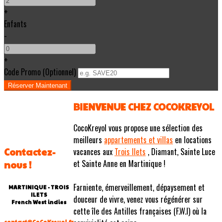
+
Enfants
-
+
Code Promo
(
Optionnel
)
BIENVENUE CHEZ COCOKREYOL
CocoKreyol vous propose une sélection des
meilleurs
appartements et villas
en locations
Contactez-
vacances aux
Trois Ilets
, Diamant, Sainte Luce
et Sainte Anne en Martinique !
nous !
Farniente, émerveillement, dépaysement et
MARTINIQUE - TROIS
ILETS
douceur de vivre, venez vous régénérer sur
French West indies
cette île des Antilles françaises (F.W.I) où la
contact@CoCoKreyol.fr