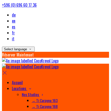
+596 (0) 696 60 17 36
de
en
es
fr
it
Select language
Réserver Maintenant
Accueil
Locations
Nos Studios
→ Ti Carayou 163
→ Ti Carayou 168