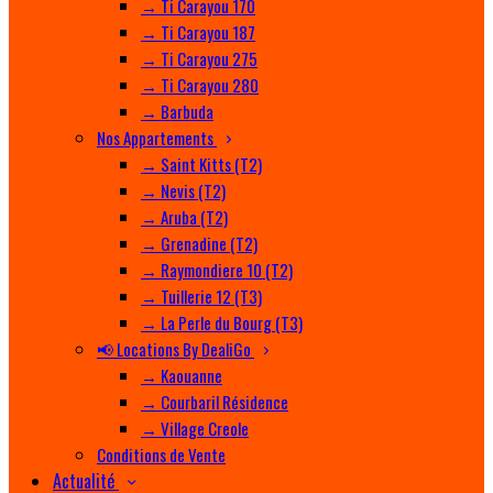
→ Ti Carayou 170
→ Ti Carayou 187
→ Ti Carayou 275
→ Ti Carayou 280
→ Barbuda
Nos Appartements
→ Saint Kitts (T2)
→ Nevis (T2)
→ Aruba (T2)
→ Grenadine (T2)
→ Raymondiere 10 (T2)
→ Tuillerie 12 (T3)
→ La Perle du Bourg (T3)
📢 Locations By DealiGo
→ Kaouanne
→ Courbaril Résidence
→ Village Creole
Conditions de Vente
Actualité