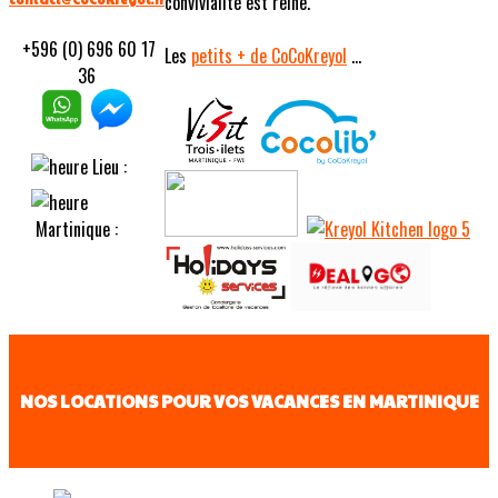
convivialité est reine.
+596 (0) 696 60 17
Les
petits
+ de CoCoKreyol
...
36
Lieu :
Martinique :
NOS LOCATIONS POUR VOS VACANCES EN MARTINIQUE