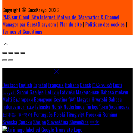
Copyright ©
CocoKreyol 2026
PMS sur Cloud, Site Internet, Moteur de Réservation & Channel
Manager par GuestDiary.com
|
Plan du site
|
Politique des cookies
|
Termes et Conditions
Select language
Deutsch
English
Español
Français
Italiano
Dansk
Ελληνικά
Eesti
العربية
Suomi
Gaeilge
Lietuvių
Latviešu
Македонски
Bahasa melayu
Malti
Български
Беларускі
Čeština
हिंदी
Magyar
Hrvatski
Bahasa
indonesia
עברית
Íslenska
Norsk
Nederlands
Türkçe
ไทย
Українська
日本語
한국어
Português
Polski
Tiếng việt
Русский
Română
Svenska
Српски
Shqipe
Slovenščina
Slovenčina
中文