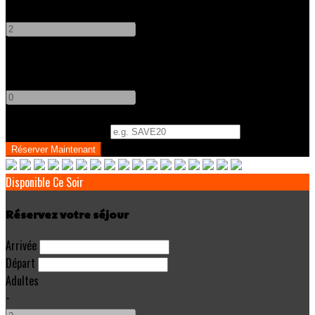
-
+
Enfants
-
+
Code Promo
(
Optionnel
)
Disponible Ce Soir
Réservez votre séjour
Arrivée
Départ
Adultes
-