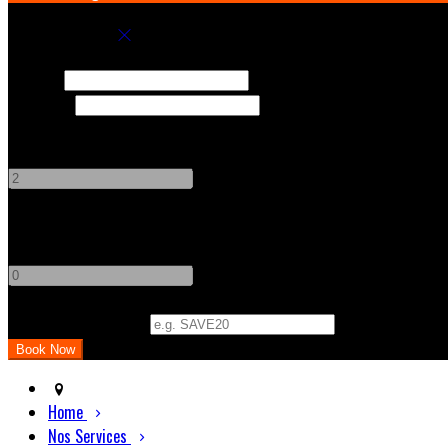
Book your stay
Check In
Check Out
Adults
-
+
Children
-
+
Promo Code
(
Optional
)
Home
Nos Services