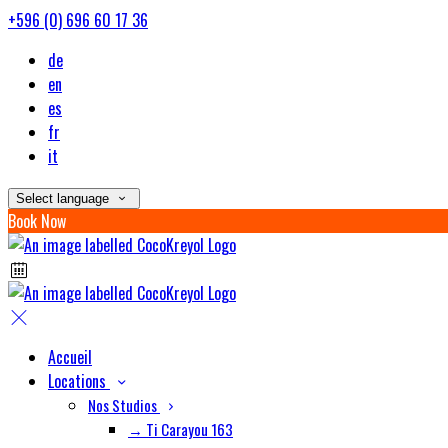
+596 (0) 696 60 17 36
de
en
es
fr
it
Select language
Book Now
Accueil
Locations
Nos Studios
→ Ti Carayou 163