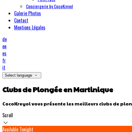
Conciergerie by CocoKreyol
Galerie Photos
Contact
Mentions Légales
de
en
es
fr
it
Select language
Clubs de Plongée en Martinique
CocoKreyol vous présente les meilleurs clubs de plon
Scroll
Available Tonight