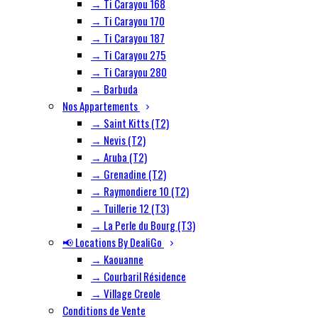
→ Ti Carayou 168
→ Ti Carayou 170
→ Ti Carayou 187
→ Ti Carayou 275
→ Ti Carayou 280
→ Barbuda
Nos Appartements
→ Saint Kitts (T2)
→ Nevis (T2)
→ Aruba (T2)
→ Grenadine (T2)
→ Raymondiere 10 (T2)
→ Tuillerie 12 (T3)
→ La Perle du Bourg (T3)
📢 Locations By DealiGo
→ Kaouanne
→ Courbaril Résidence
→ Village Creole
Conditions de Vente