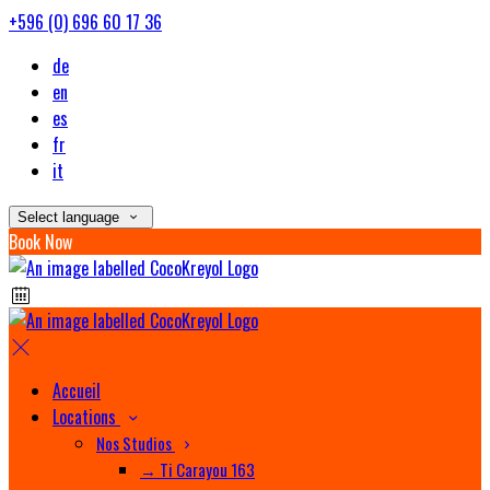
+596 (0) 696 60 17 36
de
en
es
fr
it
Select language
Book Now
Accueil
Locations
Nos Studios
→ Ti Carayou 163