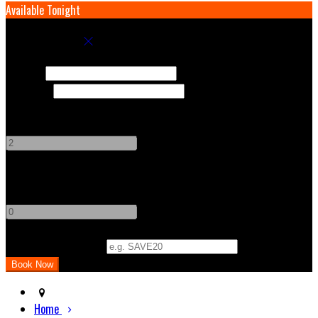
Available Tonight
Book your stay
Check In
Check Out
Adults
-
+
Children
-
+
Promo Code (Optional)
Home