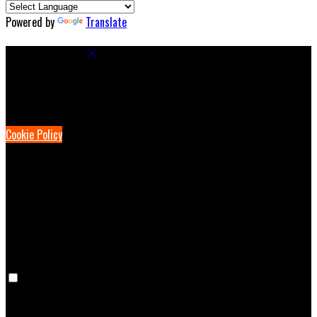
Powered by
Translate
Cookie Settings
Cookies are used to ensure you get the best experience on our
website. This includes showing information in your local language
where available, and e-commerce analytics.
Cookie Policy
Necessary Cookies
Necessary cookies are essential for the website to work. Disabling
these cookies means that you will not be able to use this website.
Preference Cookies
Preference cookies are used to keep track of your preferences, e.g.