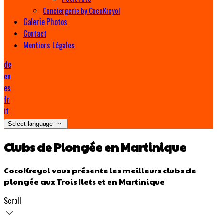
Conciergerie by CocoKreyol
Galerie Photos
Contact
Mentions Légales
de
en
es
fr
it
Select language
Clubs de Plongée en Martinique
CocoKreyol vous présente les meilleurs clubs de
plongée aux Trois Ilets et en Martinique
Scroll