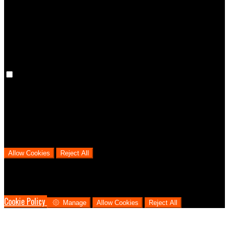
the language you have chosen for the website. Disabling these
cookies means that your preferences won't be remembered on your
next visit.
Analytical Cookies
We use analytical cookies to help us understand the process that
users go through from visiting our website to booking with us. This
helps us make informed business decisions and offer the best
possible prices.
Allow Cookies
Reject All
Cookies are used to ensure you get the best experience on our
website. This includes showing information in your local language
where available, and e-commerce analytics.
Cookie Policy
Manage
Allow Cookies
Reject All