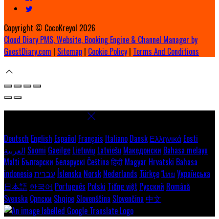
Copyright ©
CocoKreyol 2026
Cloud Diary PMS, Website, Booking Engine & Channel Manager by
GuestDiary.com
|
Sitemap
|
Cookie Policy
|
Terms And Conditions
Select language
Deutsch
English
Español
Français
Italiano
Dansk
Ελληνικά
Eesti
العربية
Suomi
Gaeilge
Lietuvių
Latviešu
Македонски
Bahasa melayu
Malti
Български
Беларускі
Čeština
हिंदी
Magyar
Hrvatski
Bahasa
indonesia
עברית
Íslenska
Norsk
Nederlands
Türkçe
ไทย
Українська
日本語
한국어
Português
Polski
Tiếng việt
Русский
Română
Svenska
Српски
Shqipe
Slovenščina
Slovenčina
中文